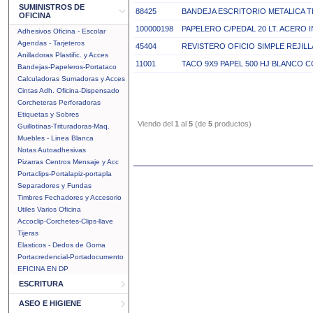
SUMINISTROS DE
88425
BANDEJA ESCRITORIO METALICA T
OFICINA
100000198
PAPELERO C/PEDAL 20 LT. ACERO
Adhesivos Oficina - Escolar
Agendas - Tarjeteros
45404
REVISTERO OFICIO SIMPLE REJIL
Anilladoras Plastific. y Acces
11001
TACO 9X9 PAPEL 500 HJ BLANCO 
Bandejas-Papeleros-Portataco
Calculadoras Sumadoras y Acces
Cintas Adh. Oficina-Dispensado
Corcheteras Perforadoras
Etiquetas y Sobres
Viendo del
1
al
5
(de
5
productos)
Guillotinas-Trituradoras-Maq.
Muebles - Linea Blanca
Notas Autoadhesivas
Pizarras Centros Mensaje y Acc
Portaclips-Portalapiz-portapla
Separadores y Fundas
Timbres Fechadores y Accesorio
Utiles Varios Oficina
Accoclip-Corchetes-Clips-llave
Tijeras
Elasticos - Dedos de Goma
Portacredencial-Portadocumento
EFICINA EN DP
ESCRITURA
ASEO E HIGIENE