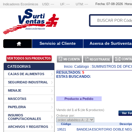
Fecha: 07-08-2026 Hora
Indicadores Económicos
USD: ---
UF: ---
UTM: ---
Servicio al Cliente
Acerca de Surtiventa
CATEGORIAS
Inicio:
Catálogo
: SUMINISTROS DE OFIC
RESULTADOS:
5
CAJAS DE ALIMENTOS
ESTAS BUSCANDO:
SEGURIDAD INDUSTRIAL
MENAJE
MASCOTAS
Producto a Pedido
PAPELERIA
Viendo del
1
al
5
(de
5
productos)
INSUMOS
Ordenar por:
COMPUTACIONALES
Código
Descrip
ARCHIVOS Y REGISTROS
19521
BANDEJA ESCRITORIO DOBLE NEG