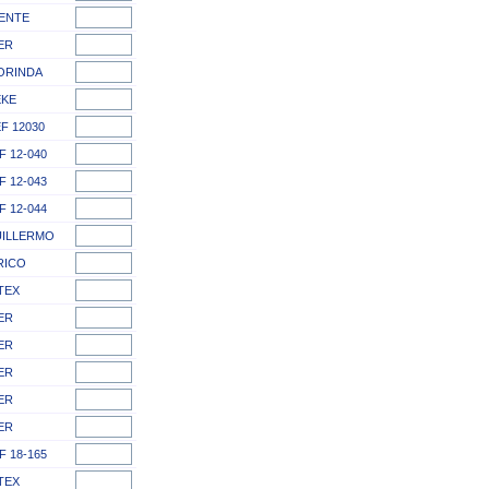
ENTE
ER
ORINDA
EKE
F 12030
F 12-040
F 12-043
F 12-044
UILLERMO
RICO
TEX
ER
ER
ER
ER
ER
F 18-165
TEX