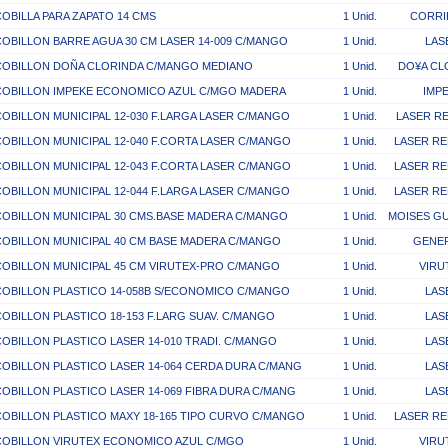
OBILLA PARA ZAPATO 14 CMS
1 Unid.
CORRI
OBILLON BARRE AGUA 30 CM LASER 14-009 C/MANGO
1 Unid.
LAS
COBILLON DOÑA CLORINDA C/MANGO MEDIANO
1 Unid.
DO¥A CL
COBILLON IMPEKE ECONOMICO AZUL C/MGO MADERA
1 Unid.
IMP
OBILLON MUNICIPAL 12-030 F.LARGA LASER C/MANGO
1 Unid.
LASER RE
OBILLON MUNICIPAL 12-040 F.CORTA LASER C/MANGO
1 Unid.
LASER RE
OBILLON MUNICIPAL 12-043 F.CORTA LASER C/MANGO
1 Unid.
LASER RE
OBILLON MUNICIPAL 12-044 F.LARGA LASER C/MANGO
1 Unid.
LASER RE
OBILLON MUNICIPAL 30 CMS.BASE MADERA C/MANGO
1 Unid.
MOISES G
OBILLON MUNICIPAL 40 CM BASE MADERA C/MANGO
1 Unid.
GENE
OBILLON MUNICIPAL 45 CM VIRUTEX-PRO C/MANGO
1 Unid.
VIRU
OBILLON PLASTICO 14-058B S/ECONOMICO C/MANGO
1 Unid.
LAS
OBILLON PLASTICO 18-153 F.LARG SUAV. C/MANGO
1 Unid.
LAS
OBILLON PLASTICO LASER 14-010 TRADI. C/MANGO
1 Unid.
LAS
OBILLON PLASTICO LASER 14-064 CERDA DURA C/MANG
1 Unid.
LAS
OBILLON PLASTICO LASER 14-069 FIBRA DURA C/MANG
1 Unid.
LAS
OBILLON PLASTICO MAXY 18-165 TIPO CURVO C/MANGO
1 Unid.
LASER RE
COBILLON VIRUTEX ECONOMICO AZUL C/MGO
1 Unid.
VIRU