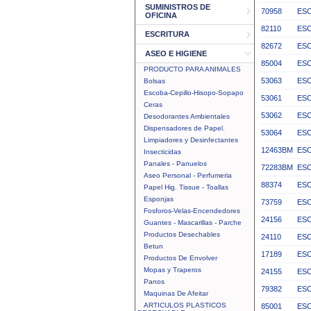
SUMINISTROS DE
70958
ESC
OFICINA
82110
ESC
ESCRITURA
82672
ES
ASEO E HIGIENE
85004
ES
PRODUCTO PARA ANIMALES
53063
ESC
Bolsas
Escoba-Cepillo-Hisopo-Sopapo
53061
ESC
Ceras
53062
ESC
Desodorantes Ambientales
Dispensadores de Papel.
53064
ESC
Limpiadores y Desinfectantes
12463BM
ESC
Insecticidas
Panales - Panuelos
72283BM
ESC
Aseo Personal - Perfumeria
88374
ESC
Papel Hig. Tissue - Toallas
Esponjas
73759
ESC
Fosforos-Velas-Encendedores
24156
ESC
Guantes - Mascarillas - Parche
Productos Desechables
24110
ESC
Betun
17189
ESC
Productos De Envolver
Mopas y Traperos
24155
ESC
Panos
79382
ESC
Maquinas De Afeitar
ARTICULOS PLASTICOS
85001
ES