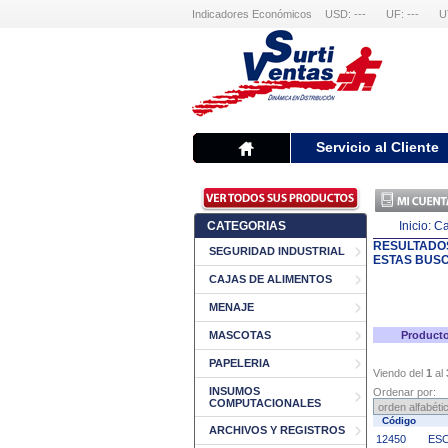
Indicadores Económicos
USD: ---
UF: ---
U
Servicio al Cliente
CATEGORIAS
Inicio:
Ca
RESULTADO
SEGURIDAD INDUSTRIAL
ESTAS BUS
CAJAS DE ALIMENTOS
MENAJE
MASCOTAS
Producto
PAPELERIA
Viendo del
1
al
INSUMOS
Ordenar por:
COMPUTACIONALES
Código
ARCHIVOS Y REGISTROS
12450
ESC