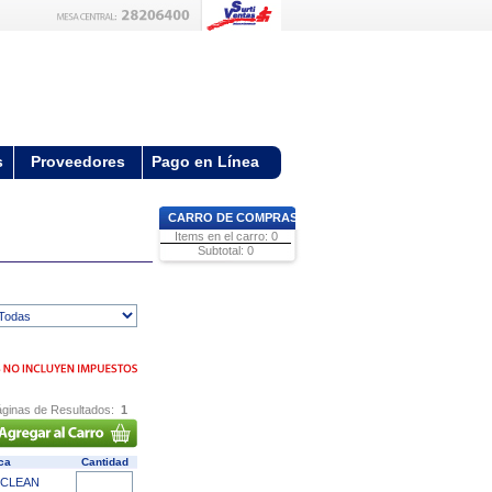
s
Proveedores
Pago en Línea
CARRO DE COMPRAS
Items en el carro: 0
Subtotal: 0
ginas de Resultados:
1
ca
Cantidad
ICLEAN