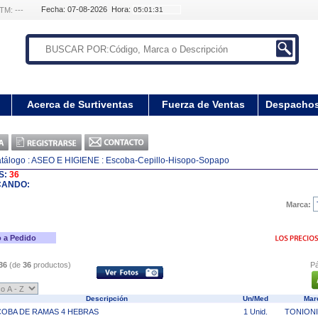
Fecha: 07-08-2026 Hora:
TM: ---
Acerca de Surtiventas
Fuerza de Ventas
Despacho
tálogo
: ASEO E HIGIENE
: Escoba-Cepillo-Hisopo-Sopapo
S:
36
CANDO:
Marca:
 a Pedido
36
(de
36
productos)
Pá
Descripción
Un/Med
Mar
OBA DE RAMAS 4 HEBRAS
1 Unid.
TONION