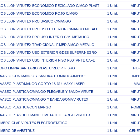
COBILLON VIRUTEX ECONOMICO RECICLADO C/MGO PLAST
1 Unid.
VIRU
COBILLON VIRUTEX ECONOMICO ROJO C/MGO
1 Unid.
VIRU
COBILLON VIRUTEX PRO BASICO C/MANGO
1 Unid.
VIRU
OBILLON VIRUTEX PRO USO EXTERIOR C/MANGO METALI
1 Unid.
VIRU
OBILLON VIRUTEX PRO USO INTERIO C/M. METALICO
1 Unid.
VIRU
OBILLON VIRUTEX TRADICIONAL F.MEDIA MGO METALIC
1 Unid.
VIRU
COBILLON VIRUTEX USO EXTERIOR GDES SUPERF.NEGRO
1 Unid.
VIRU
OBILLON VIRUTEX USO INTERIOR PISO FLOTANTE CAFE
1 Unid.
VIRU
OPO LIMPIA SANITARIO PLAS. C/RECIP. FIBRO
1 Unid.
FIB
A ASEO CON MANGO Y BANDA AUTOMATICA IMPEKE
1 Unid.
IMP
A ASEO PLAST/MANGO CORTO 18-314 MAXY LASER
1 Unid.
MA
A ASEO PLASTICA C/MANGO PLEGABLE Y BANDA VIRUTE
1 Unid.
VIRU
A ASEO PLASTICA C/MANGO Y BANDA GOMA VIRUTEX
1 Unid.
VIRU
A ASEO PLASTICA CON MANGO
1 Unid.
ROM
A ASEO PLASTICO MANGO METALICO LARGO VIRUTEX
1 Unid.
VIRU
UMERO CLAP VIRUTEX ELECTROSTATICO
1 Unid.
VIRU
MERO DE AVESTRUZ .
1 Unid.
GENE