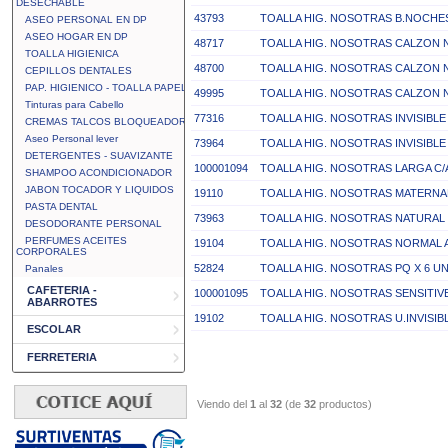
DESECHABLE
43793
TOALLA HIG. NOSOTRAS B.NOCHES
ASEO PERSONAL EN DP
ASEO HOGAR EN DP
48717
TOALLA HIG. NOSOTRAS CALZON 
TOALLA HIGIENICA
48700
TOALLA HIG. NOSOTRAS CALZON
CEPILLOS DENTALES
PAP. HIGIENICO - TOALLA PAPEL
49995
TOALLA HIG. NOSOTRAS CALZON 
Tinturas para Cabello
77316
TOALLA HIG. NOSOTRAS INVISIBLE
CREMAS TALCOS BLOQUEADOR
Aseo Personal lever
73964
TOALLA HIG. NOSOTRAS INVISIBLE 
DETERGENTES - SUAVIZANTE
100001094
TOALLA HIG. NOSOTRAS LARGA C/A
SHAMPOO ACONDICIONADOR
JABON TOCADOR Y LIQUIDOS
19110
TOALLA HIG. NOSOTRAS MATERNAL
PASTA DENTAL
73963
TOALLA HIG. NOSOTRAS NATURAL 
DESODORANTE PERSONAL
PERFUMES ACEITES
19104
TOALLA HIG. NOSOTRAS NORMAL A
CORPORALES
52824
TOALLA HIG. NOSOTRAS PQ X 6 UN
Panales
CAFETERIA -
100001095
TOALLA HIG. NOSOTRAS SENSITIV
ABARROTES
19102
TOALLA HIG. NOSOTRAS U.INVISIBL
ESCOLAR
FERRETERIA
Viendo del
1
al
32
(de
32
productos)