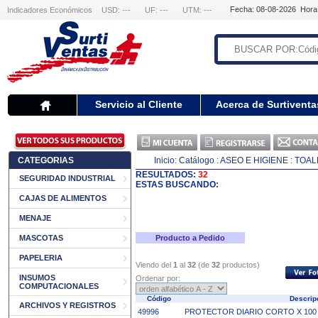
Fecha: 08-08-2026 Hora
Indicadores Económicos
USD: ---
UF: ---
UTM: ---
Servicio al Cliente
Acerca de Surtiventa
CATEGORIAS
Inicio:
Catálogo
: ASEO E HIGIENE
: TOAL
RESULTADOS:
32
SEGURIDAD INDUSTRIAL
ESTAS BUSCANDO:
CAJAS DE ALIMENTOS
MENAJE
MASCOTAS
Producto a Pedido
PAPELERIA
Viendo del
1
al
32
(de
32
productos)
INSUMOS
Ordenar por:
COMPUTACIONALES
Código
Descrip
ARCHIVOS Y REGISTROS
49996
PROTECTOR DIARIO CORTO X 10