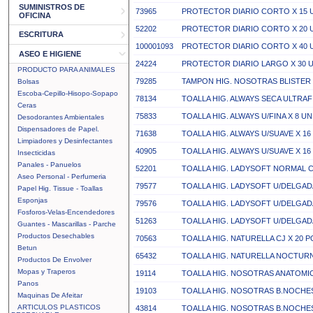
SUMINISTROS DE
73965
PROTECTOR DIARIO CORTO X 15
OFICINA
52202
PROTECTOR DIARIO CORTO X 20 
ESCRITURA
100001093
PROTECTOR DIARIO CORTO X 40
ASEO E HIGIENE
24224
PROTECTOR DIARIO LARGO X 30 
PRODUCTO PARA ANIMALES
79285
TAMPON HIG. NOSOTRAS BLISTER 
Bolsas
Escoba-Cepillo-Hisopo-Sopapo
78134
TOALLA HIG. ALWAYS SECA ULTRAF
Ceras
75833
TOALLA HIG. ALWAYS U/FINA X 8 UN
Desodorantes Ambientales
Dispensadores de Papel.
71638
TOALLA HIG. ALWAYS U/SUAVE X 16
Limpiadores y Desinfectantes
40905
TOALLA HIG. ALWAYS U/SUAVE X 1
Insecticidas
Panales - Panuelos
52201
TOALLA HIG. LADYSOFT NORMAL C/
Aseo Personal - Perfumeria
79577
TOALLA HIG. LADYSOFT U/DELGADA
Papel Hig. Tissue - Toallas
Esponjas
79576
TOALLA HIG. LADYSOFT U/DELGAD
Fosforos-Velas-Encendedores
51263
TOALLA HIG. LADYSOFT U/DELGADA
Guantes - Mascarillas - Parche
Productos Desechables
70563
TOALLA HIG. NATURELLA CJ X 20 P
Betun
65432
TOALLA HIG. NATURELLA NOCTURN
Productos De Envolver
Mopas y Traperos
19114
TOALLA HIG. NOSOTRAS ANATOMICA
Panos
19103
TOALLA HIG. NOSOTRAS B.NOCHES
Maquinas De Afeitar
ARTICULOS PLASTICOS
43814
TOALLA HIG. NOSOTRAS B.NOCHES