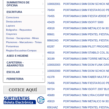
SUMINISTROS DE
100002001
PORTAMINA 0.5MM DOM SCHICK 
OFICINA
76454
PORTAMINA 0.5MM FIESTA ROJO P
ESCRITURA
76455
PORTAMINA 0.5MM FIESTA VERDE 
Correctores
Destacadores
43429
PORTAMINA 0.5MM ISOFIT 5000
Lapices
45818
PORTAMINA 0.5MM METALICO M-30
Boligrafos - Repuestos
Crayones
88661
PORTAMINA 0.5MM PENTEL FIESTA 
Gomas - Sacapuntas - Minas
88661NG
PORTAMINA 0.5MM PENTEL FIEST
Plumones - Marcadores - Tintas
Portaminas
65287
PORTAMINA 0.5MM PILOT PROGREX
Reglas-Escuadras-Compas
46016
PORTAMINA 0.5MM STABILO COL.SU
ASEO E HIGIENE
30199
PORTAMINA 0.5MM TORRE METAL
CAFETERIA -
100002003
PORTAMINA 0.7MM DOM FLINK GRI
ABARROTES
100002000
PORTAMINA 0.7MM DOM SCHICK 
ESCOLAR
41378
PORTAMINA 0.7MM FABER MULTIF
FERRETERIA
76456
PORTAMINA 0.7MM FIESTA ROJO P
99724
PORTAMINA 0.7MM ISOFIT 2007 BL
45680
PORTAMINA 0.7MM LYRA C/GRIP R
45819
PORTAMINA 0.7MM METALICO M-30
65614AZ
PORTAMINA 0.7MM PENTEL FIESTA 