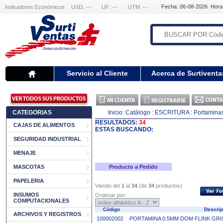
Fecha: 06-08-2026 Hora
Indicadores Económicos
USD: ---
UF: ---
UTM: ---
Servicio al Cliente
Acerca de Surtiventa
CATEGORIAS
Inicio:
Catálogo
: ESCRITURA
: Portamina
RESULTADOS:
34
CAJAS DE ALIMENTOS
ESTAS BUSCANDO:
SEGURIDAD INDUSTRIAL
MENAJE
MASCOTAS
Producto a Pedido
PAPELERIA
Viendo del
1
al
34
(de
34
productos)
INSUMOS
Ordenar por:
COMPUTACIONALES
Código
Descri
ARCHIVOS Y REGISTROS
100002002
PORTAMINA 0.5MM DOM FLINK GRI