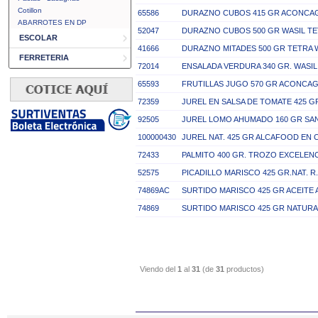
Cotillon
65586
DURAZNO CUBOS 415 GR ACONCA
ABARROTES EN DP
52047
DURAZNO CUBOS 500 GR WASIL T
ESCOLAR
41666
DURAZNO MITADES 500 GR TETRA 
FERRETERIA
72014
ENSALADA VERDURA 340 GR. WASIL
65593
FRUTILLAS JUGO 570 GR ACONCA
72359
JUREL EN SALSA DE TOMATE 425 
92505
JUREL LOMO AHUMADO 160 GR SA
100000430
JUREL NAT. 425 GR ALCAFOOD EN
72433
PALMITO 400 GR. TROZO EXCELEN
52575
PICADILLO MARISCO 425 GR.NAT. 
74869AC
SURTIDO MARISCO 425 GR ACEITE
74869
SURTIDO MARISCO 425 GR NATURA
Viendo del
1
al
31
(de
31
productos)