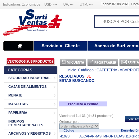
Fecha: 07-08-2026 Hora
Indicadores Económicos
USD: ---
UF: ---
UTM: ---
Servicio al Cliente
Acerca de Surtiventa
CATEGORIAS
Inicio:
Catálogo
: CAFETERIA - ABARROT
RESULTADOS:
31
SEGURIDAD INDUSTRIAL
ESTAS BUSCANDO:
CAJAS DE ALIMENTOS
MENAJE
MASCOTAS
Producto a Pedido
PAPELERIA
Viendo del
1
al
31
(de
31
productos)
INSUMOS
Ordenar por:
COMPUTACIONALES
Código
Descripci
ARCHIVOS Y REGISTROS
41073
ALCAPARRAS IMPORTADAS 110 GR