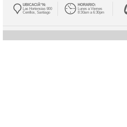
UBICACIÃ“N:
HORARIO:
Las Hortensias 900
Lunes a Viernes
Cerrillos, Santiago
8:30am a 6:30pm