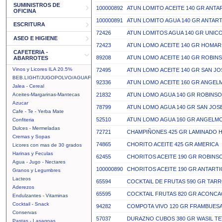
SUMINISTROS DE
100000892
ATUN LOMITO ACEITE 140 GR ANTA
OFICINA
100000891
ATUN LOMITO AGUA 140 GR ANTART
ESCRITURA
72426
ATUN LOMITOS AGUA 140 GR UNIC
ASEO E HIGIENE
72423
ATUN LOMO ACEITE 140 GR HOMAR
CAFETERIA -
89208
ATUN LOMO ACEITE 140 GR ROBI
ABARROTES
Vinos y Licores ILA 20.5%
72495
ATUN LOMO ACEITE 140 GR SAN JO
BEB.LIGHT/JUGOPOLVO/AGUAFRUTAL
92336
ATUN LOMO ACEITE 160 GR ANGEL
Jalea - Cereal
Aceites-Margarinas-Mantecas
21832
ATUN LOMO AGUA 140 GR ROBINS
Azucar
78799
ATUN LOMO AGUA 140 GR SAN JOS
Cafe - Te - Yerba Mate
52510
ATUN LOMO AGUA 160 GR ANGELM
Confiteria
Dulces - Mermeladas
72721
CHAMPIÑONES 425 GR LAMINADO 
Cremas y Sopas
74865
CHORITO ACEITE 425 GR AMERICA
Licores con mas de 30 grados
Harinas y Feculas
62455
CHORITOS ACEITE 190 GR ROBIN
Agua - Jugo - Nectares
100000890
CHORITOS ACEITE 190 GR ANTARTI
Granos y Legumbres
Lacteos
65594
COCKTAIL DE FRUTAS 590 GR TA
Aderezos
65595
COCKTAIL FRUTAS 820 GR ACONC
Endulzantes - Vitaminas
Cocktail - Snack
94282
COMPOTA VIVO 120 GR FRAMBUES
Conservas
57037
DURAZNO CUBOS 380 GR WASIL T
Pastas - Lasagnas