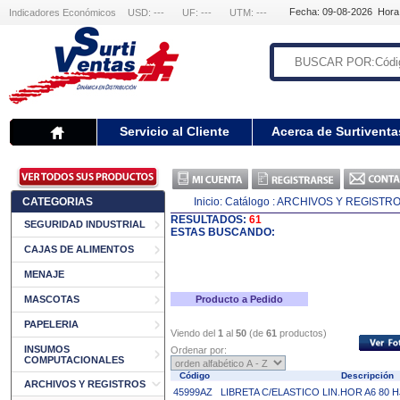
Fecha: 09-08-2026 Hora
Indicadores Económicos
USD: ---
UF: ---
UTM: ---
Servicio al Cliente
Acerca de Surtiventa
CATEGORIAS
Inicio:
Catálogo
: ARCHIVOS Y REGISTR
RESULTADOS:
61
SEGURIDAD INDUSTRIAL
ESTAS BUSCANDO:
CAJAS DE ALIMENTOS
MENAJE
MASCOTAS
Producto a Pedido
PAPELERIA
Viendo del
1
al
50
(de
61
productos)
INSUMOS
Ordenar por:
COMPUTACIONALES
Código
Descripción
ARCHIVOS Y REGISTROS
45999AZ
LIBRETA C/ELASTICO LIN.HOR A6 80 