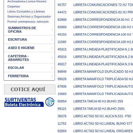
Archivadores-Lomos-Visores
45757
LIBRETA COMUNICACIONES 72 HJ T
Carpetas
Libros Contables y Libretas
44472
LIBRETA COMUNICACIONES 82 HJ P
Sistemas Archivo y Organizador
82868
LIBRETA CORRESPONDENCIA 50 HJ.
Formul- preimpresos- talonario
82869
LIBRETA CORRESPONDENCIA 100 HJ
SUMINISTROS DE
OFICINA
45153
LIBRETA CORRESPONDENCIA 100 HJ
ESCRITURA
11560
LIBRETA CORRESPONDENCIA 100 HJ.
ASEO E HIGIENE
45915
LIBRETA LINEADA PLASTIFICADA N.1 60
CAFETERIA -
45916
LIBRETA LINEADA PLASTIFICADA N.2 60
ABARROTES
45917
LIBRETA LINEADA PLASTIFICADA N.3 60
ESCOLAR
89849
LIBRETA MANIFOLD DUPLICADO 50 
FERRETERIA
99026
LIBRETA MANIFOLD TRIPLICADA 50 H
87806
LIBRETA MANIFOLD TRIPLICADA AUT
10683
LIBRETA MANIFOLD TRIPLICADA AUT
80854
LIBRETA TARJA 40 HJ.BUHO 259
99115
LIBRETA TARJA 50 HJ.BUHO 2581
36076
LIBRO ACTAS 50 HJ. AUCA N.531 -F50
11753
LIBRO ACTAS 50 HJ.LINEAL BUHO 577
82864
LIBRO ACTAS 50 HJ.LINEAL ORGAREX