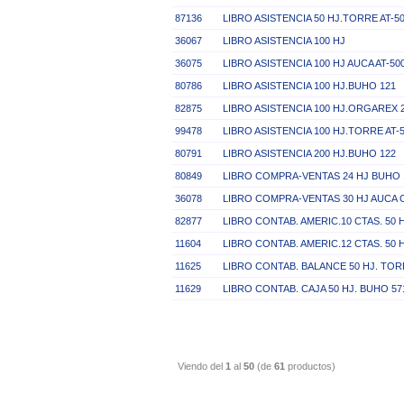
87136
LIBRO ASISTENCIA 50 HJ.TORRE AT-5
36067
LIBRO ASISTENCIA 100 HJ
36075
LIBRO ASISTENCIA 100 HJ AUCA AT-50
80786
LIBRO ASISTENCIA 100 HJ.BUHO 121
82875
LIBRO ASISTENCIA 100 HJ.ORGAREX 
99478
LIBRO ASISTENCIA 100 HJ.TORRE AT-5
80791
LIBRO ASISTENCIA 200 HJ.BUHO 122
80849
LIBRO COMPRA-VENTAS 24 HJ BUHO 
36078
LIBRO COMPRA-VENTAS 30 HJ AUCA C
82877
LIBRO CONTAB. AMERIC.10 CTAS. 50
11604
LIBRO CONTAB. AMERIC.12 CTAS. 50 
11625
LIBRO CONTAB. BALANCE 50 HJ. TOR
11629
LIBRO CONTAB. CAJA 50 HJ. BUHO 57
Viendo del
1
al
50
(de
61
productos)