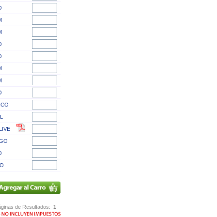
O
M
M
O
O
M
M
O
ICO
L
LIVE
NGO
O
CO
ginas de Resultados:
1