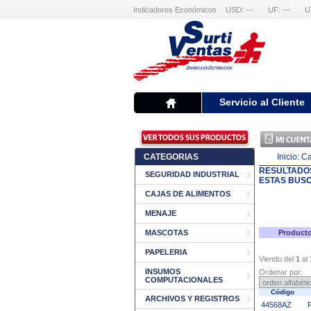
Indicadores Económicos
USD: ---
UF: ---
U
Servicio al Cliente
CATEGORIAS
Inicio:
Ca
RESULTADO
SEGURIDAD INDUSTRIAL
ESTAS BUS
CAJAS DE ALIMENTOS
MENAJE
MASCOTAS
Producto
PAPELERIA
Viendo del
1
al
INSUMOS
Ordenar por:
COMPUTACIONALES
Código
ARCHIVOS Y REGISTROS
44568AZ