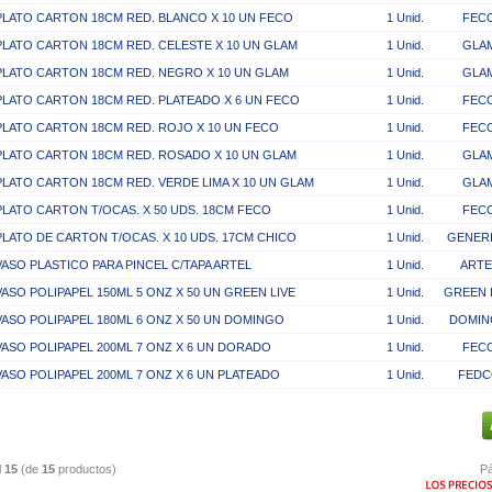
PLATO CARTON 18CM RED. BLANCO X 10 UN FECO
1 Unid.
FEC
PLATO CARTON 18CM RED. CELESTE X 10 UN GLAM
1 Unid.
GLA
PLATO CARTON 18CM RED. NEGRO X 10 UN GLAM
1 Unid.
GLA
PLATO CARTON 18CM RED. PLATEADO X 6 UN FECO
1 Unid.
FEC
PLATO CARTON 18CM RED. ROJO X 10 UN FECO
1 Unid.
FEC
PLATO CARTON 18CM RED. ROSADO X 10 UN GLAM
1 Unid.
GLA
PLATO CARTON 18CM RED. VERDE LIMA X 10 UN GLAM
1 Unid.
GLA
PLATO CARTON T/OCAS. X 50 UDS. 18CM FECO
1 Unid.
FEC
PLATO DE CARTON T/OCAS. X 10 UDS. 17CM CHICO
1 Unid.
GENER
VASO PLASTICO PARA PINCEL C/TAPA ARTEL
1 Unid.
ARTE
VASO POLIPAPEL 150ML 5 ONZ X 50 UN GREEN LIVE
1 Unid.
GREEN 
VASO POLIPAPEL 180ML 6 ONZ X 50 UN DOMINGO
1 Unid.
DOMI
VASO POLIPAPEL 200ML 7 ONZ X 6 UN DORADO
1 Unid.
FEC
VASO POLIPAPEL 200ML 7 ONZ X 6 UN PLATEADO
1 Unid.
FED
l
15
(de
15
productos)
Pá