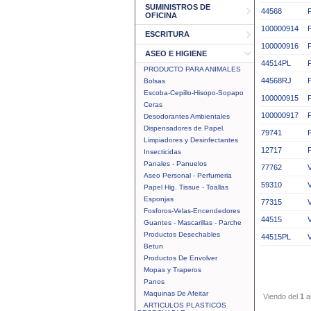
SUMINISTROS DE
44568
OFICINA
100000914
ESCRITURA
100000916
ASEO E HIGIENE
44514PL
PRODUCTO PARA ANIMALES
44568RJ
Bolsas
Escoba-Cepillo-Hisopo-Sopapo
100000915
Ceras
100000917
Desodorantes Ambientales
Dispensadores de Papel.
79741
Limpiadores y Desinfectantes
12717
Insecticidas
Panales - Panuelos
77762
Aseo Personal - Perfumeria
59310
Papel Hig. Tissue - Toallas
Esponjas
77315
Fosforos-Velas-Encendedores
44515
Guantes - Mascarillas - Parche
Productos Desechables
44515PL
Betun
Productos De Envolver
Mopas y Traperos
Panos
Maquinas De Afeitar
Viendo del
1
a
ARTICULOS PLASTICOS