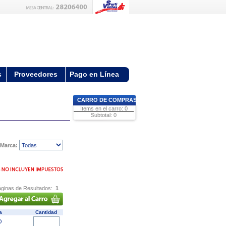
s
Proveedores
Pago en Línea
CARRO DE COMPRAS
Items en el carro: 0
Subtotal: 0
Marca:
ginas de Resultados:
1
ca
Cantidad
O