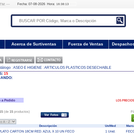
Fecha: 07-08-2026 Hora:
TM: ---
Acerca de Surtiventas
Fuerza de Ventas
Despacho
tálogo
: ASEO E HIGIENE
: ARTICULOS PLASTICOS DESECHABLE
S:
15
CANDO:
 a Pedido
15
(de
15
productos)
Pá
Descripción
Un/Med
Mar
PLATO CARTON 18CM RED. AZUL X 10 UN FECO
1 Unid.
FEC