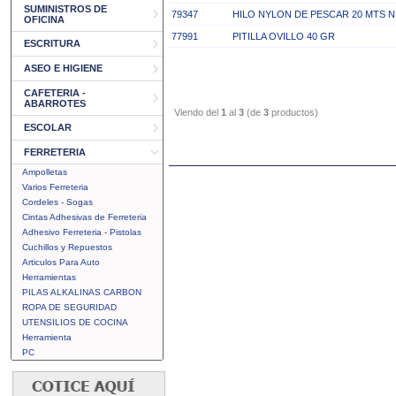
SUMINISTROS DE
79347
HILO NYLON DE PESCAR 20 MTS N
OFICINA
77991
PITILLA OVILLO 40 GR
ESCRITURA
ASEO E HIGIENE
CAFETERIA -
ABARROTES
Viendo del
1
al
3
(de
3
productos)
ESCOLAR
FERRETERIA
Ampolletas
Varios Ferreteria
Cordeles - Sogas
Cintas Adhesivas de Ferreteria
Adhesivo Ferreteria - Pistolas
Cuchillos y Repuestos
Articulos Para Auto
Herramientas
PILAS ALKALINAS CARBON
ROPA DE SEGURIDAD
UTENSILIOS DE COCINA
Herramienta
PC