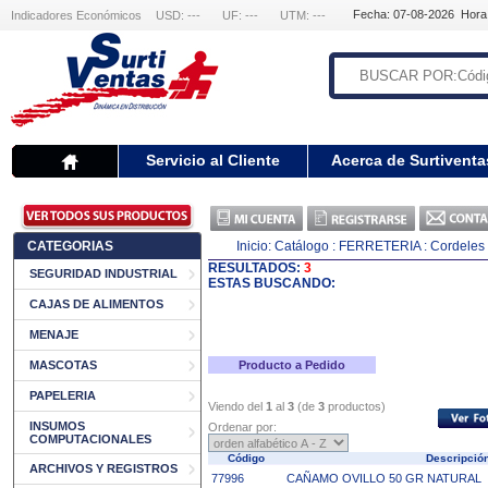
Fecha: 07-08-2026 Hora
Indicadores Económicos
USD: ---
UF: ---
UTM: ---
Servicio al Cliente
Acerca de Surtiventa
CATEGORIAS
Inicio:
Catálogo
: FERRETERIA
: Cordeles
RESULTADOS:
3
SEGURIDAD INDUSTRIAL
ESTAS BUSCANDO:
CAJAS DE ALIMENTOS
MENAJE
MASCOTAS
Producto a Pedido
PAPELERIA
Viendo del
1
al
3
(de
3
productos)
INSUMOS
Ordenar por:
COMPUTACIONALES
Código
Descripci
ARCHIVOS Y REGISTROS
77996
CAÑAMO OVILLO 50 GR NATURAL