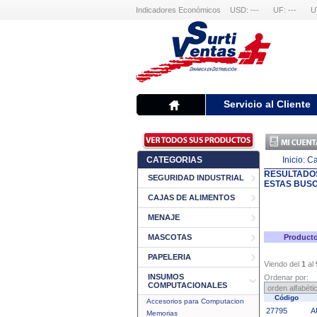
Indicadores Económicos
USD: ---
UF: ---
U
Servicio al Cliente
CATEGORIAS
Inicio:
Ca
RESULTADO
SEGURIDAD INDUSTRIAL
ESTAS BUS
CAJAS DE ALIMENTOS
MENAJE
MASCOTAS
Producto
PAPELERIA
Viendo del
1
al
INSUMOS
Ordenar por:
COMPUTACIONALES
Código
Accesorios para Computacion
27795
A
Memorias