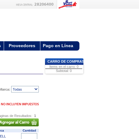
s
Proveedores
Pago en Línea
CARRO DE COMPRAS
Items en el carro: 0
Subtotal: 0
Marca:
ginas de Resultados:
1
rca
Cantidad
ELL