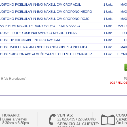
UDIFONO P/CELULAR IN-BAX MAXELL C/MICROF AZUL
1 Unid.
MAX
UDIFONO P/CELULAR IN-BAX MAXELL C/MICROFONO NEGRO
1 Unid.
MAX
UDIFONO P/CELULAR IN-BAX MAXELL C/MICROFONO ROJO
1 Unid.
MAX
ABLE HDMI MACROTEL AUDIO/VIDEO 1.8 MTS BASICO
1 Unid.
MACR
OUSE FIDDLER USB INALAMBRICO NEGRO + PILAS
1 Unid.
FID
OUSE HP 100 C/CABLE NEGRO 6VY96AA
1 Unid.
H
OUSE MAXELL INALAMBRICO USB NG/GRIS PILA INCLUIDA
1 Unid.
MAX
OUSE/ PAD CON APOYA MUÑECA AZUL CELESTE TECMASTER
1 Unid.
TECM
l
9
(de
9
productos)
Pá
HORARIO:
VENTAS:
CONO
Lunes a Viernes
22 8206435 / 22 8206448
CatÃ¡l
8:30am a 6:30pm
On-Lin
SERVICIO AL CLIENTE: