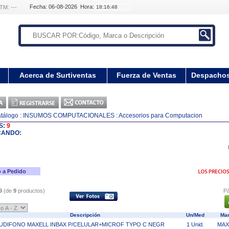
Fecha: 06-08-2026 Hora:
TM: ---
Acerca de Surtiventas
Fuerza de Ventas
Despacho
tálogo
: INSUMOS COMPUTACIONALES
: Accesorios para Computacion
S:
9
CANDO:
 a Pedido
9
(de
9
productos)
Pá
Descripción
Un/Med
Ma
UDIFONO MAXELL INBAX P/CELULAR+MICROF TYPO C NEGR
1 Unid.
MAX