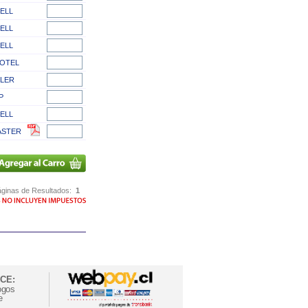
ELL
ELL
ELL
OTEL
DLER
P
ELL
ASTER
ginas de Resultados:
1
CE:
ogos
e