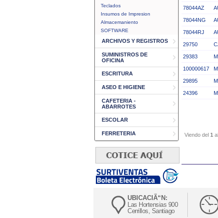
Teclados
78044AZ
A
Insumos de Impresion
78044NG
A
Almacemaniento
SOFTWARE
78044RJ
A
ARCHIVOS Y REGISTROS
29750
C
SUMINISTROS DE
29383
M
OFICINA
100000617
M
ESCRITURA
29895
M
ASEO E HIGIENE
24396
M
CAFETERIA -
ABARROTES
ESCOLAR
FERRETERIA
Viendo del
1
a
UBICACIÃ“N:
Las Hortensias 900
Cerrillos, Santiago