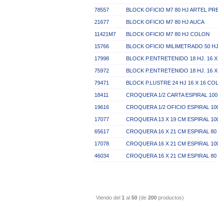
78557
BLOCK OFICIO M7 80 HJ ARTEL PR
21677
BLOCK OFICIO M7 80 HJ AUCA
11421M7
BLOCK OFICIO M7 80 HJ COLON
15766
BLOCK OFICIO MILIMETRADO 50 H
17998
BLOCK P.ENTRETENIDO 18 HJ. 16 
75972
BLOCK P.ENTRETENIDO 18 HJ. 16 
79471
BLOCK P.LUSTRE 24 HJ 16 X 16 CO
18411
CROQUERA 1/2 CARTA ESPIRAL 100
19616
CROQUERA 1/2 OFICIO ESPIRAL 10
17077
CROQUERA 13 X 19 CM ESPIRAL 1
65617
CROQUERA 16 X 21 CM ESPIRAL 80
17078
CROQUERA 16 X 21 CM ESPIRAL 1
46034
CROQUERA 16 X 21 CM ESPIRAL 8
Viendo del
1
al
50
(de
200
productos)