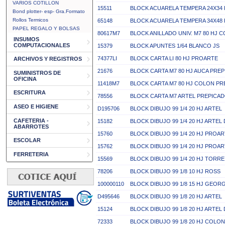
VARIOS COTILLON
15511
BLOCK ACUARELA TEMPERA 24X34 
Bond plotter- esp- Gra.Formato
Rollos Termicos
65148
BLOCK ACUARELA TEMPERA 34X48 
PAPEL REGALO Y BOLSAS
80617M7
BLOCK ANILLADO UNIV. M7 80 HJ 
INSUMOS
COMPUTACIONALES
15379
BLOCK APUNTES 1/64 BLANCO JS
74377LI
BLOCK CARTA LI 80 HJ PROARTE
ARCHIVOS Y REGISTROS
21676
BLOCK CARTA M7 80 HJ AUCA PREP
SUMINISTROS DE
OFICINA
11418M7
BLOCK CARTA M7 80 HJ COLON PR
ESCRITURA
78556
BLOCK CARTA M7 ARTEL PREPICA
ASEO E HIGIENE
D195706
BLOCK DIBUJO 99 1/4 20 HJ ARTEL
CAFETERIA -
15182
BLOCK DIBUJO 99 1/4 20 HJ ARTEL
ABARROTES
15760
BLOCK DIBUJO 99 1/4 20 HJ PROA
ESCOLAR
15762
BLOCK DIBUJO 99 1/4 20 HJ PROA
FERRETERIA
15569
BLOCK DIBUJO 99 1/4 20 HJ TORRE
78206
BLOCK DIBUJO 99 1/8 10 HJ ROSS
100000110
BLOCK DIBUJO 99 1/8 15 HJ GEOR
D495646
BLOCK DIBUJO 99 1/8 20 HJ ARTEL
15124
BLOCK DIBUJO 99 1/8 20 HJ ARTEL
72333
BLOCK DIBUJO 99 1/8 20 HJ COLON