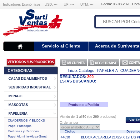
Fecha: 06-08-2026 Hora
Indicadores Económicos
USD: ---
UF: ---
UTM: ---
Servicio al Cliente
Acerca de Surtiventa
CATEGORIAS
Inicio:
Catálogo
: PAPELERIA
: CUADERN
RESULTADOS:
200
CAJAS DE ALIMENTOS
ESTAS BUSCANDO:
SEGURIDAD INDUSTRIAL
MENAJE
MASCOTAS
Producto a Pedido
PAPELERIA
Viendo del
1
al
50
(de
200
productos)
CUADERNOS Y BLOCKS
Ordenar por:
Papel Fotocopia
Cartulinas y Cartones
Código
Descrip
Papel Aluminio-Alusa-Strech
44630
BLOCK ACUARELA 21X29 X 12HJS 