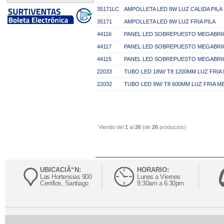
35171LC
AMPOLLETA LED 8W LUZ CALIDA PILA
35171
AMPOLLETA LED 8W LUZ FRIA PILA
44116
PANEL LED SOBREPUESTO MEGABRIG
44117
PANEL LED SOBREPUESTO MEGABRIG
44115
PANEL LED SOBREPUESTO MEGABRIG
22033
TUBO LED 18W/ T8 1200MM LUZ FRI
22032
TUBO LED 9W/ T8 600MM LUZ FRIA 
Viendo del
1
al
26
(de
26
productos)
UBICACIÃ“N:
HORARIO:
Las Hortensias 900
Lunes a Viernes
Cerrillos, Santiago
8:30am a 6:30pm