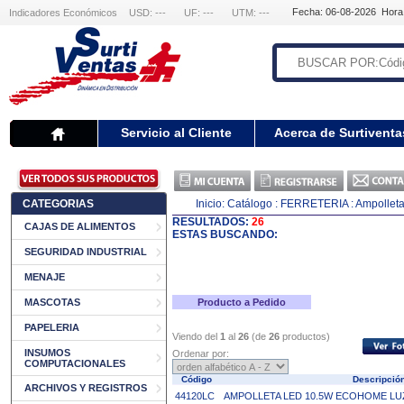
Fecha: 06-08-2026 Hora
Indicadores Económicos
USD: ---
UF: ---
UTM: ---
Servicio al Cliente
Acerca de Surtiventa
CATEGORIAS
Inicio:
Catálogo
: FERRETERIA
: Ampollet
RESULTADOS:
26
CAJAS DE ALIMENTOS
ESTAS BUSCANDO:
SEGURIDAD INDUSTRIAL
MENAJE
MASCOTAS
Producto a Pedido
PAPELERIA
Viendo del
1
al
26
(de
26
productos)
INSUMOS
Ordenar por:
COMPUTACIONALES
Código
Descripci
ARCHIVOS Y REGISTROS
44120LC
AMPOLLETA LED 10.5W ECOHOME LUZ