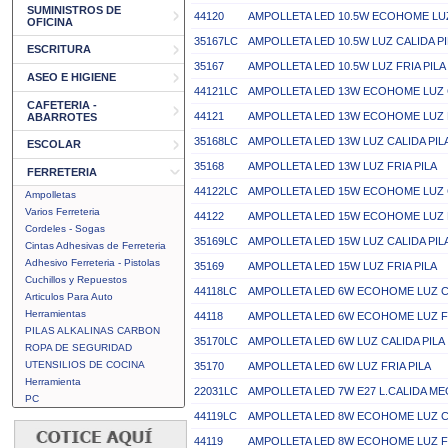
SUMINISTROS DE
44120
AMPOLLETA LED 10.5W ECOHOME LUZ 
OFICINA
35167LC
AMPOLLETA LED 10.5W LUZ CALIDA PI
ESCRITURA
35167
AMPOLLETA LED 10.5W LUZ FRIA PILA
ASEO E HIGIENE
44121LC
AMPOLLETA LED 13W ECOHOME LUZ C
CAFETERIA -
44121
AMPOLLETA LED 13W ECOHOME LUZ F
ABARROTES
35168LC
AMPOLLETA LED 13W LUZ CALIDA PIL
ESCOLAR
35168
AMPOLLETA LED 13W LUZ FRIA PILA
FERRETERIA
44122LC
AMPOLLETA LED 15W ECOHOME LUZ C
Ampolletas
Varios Ferreteria
44122
AMPOLLETA LED 15W ECOHOME LUZ F
Cordeles - Sogas
35169LC
AMPOLLETA LED 15W LUZ CALIDA PIL
Cintas Adhesivas de Ferreteria
Adhesivo Ferreteria - Pistolas
35169
AMPOLLETA LED 15W LUZ FRIA PILA
Cuchillos y Repuestos
44118LC
AMPOLLETA LED 6W ECOHOME LUZ CA
Articulos Para Auto
Herramientas
44118
AMPOLLETA LED 6W ECOHOME LUZ FR
PILAS ALKALINAS CARBON
35170LC
AMPOLLETA LED 6W LUZ CALIDA PILA
ROPA DE SEGURIDAD
UTENSILIOS DE COCINA
35170
AMPOLLETA LED 6W LUZ FRIA PILA
Herramienta
22031LC
AMPOLLETA LED 7W E27 L.CALIDA M
PC
44119LC
AMPOLLETA LED 8W ECOHOME LUZ CA
44119
AMPOLLETA LED 8W ECOHOME LUZ FR