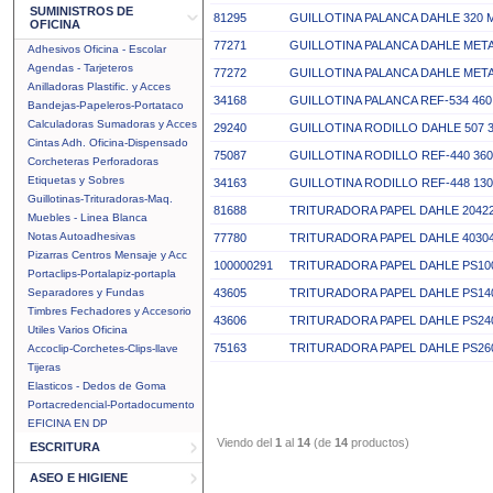
SUMINISTROS DE
81295
GUILLOTINA PALANCA DAHLE 320 M
OFICINA
77271
GUILLOTINA PALANCA DAHLE META
Adhesivos Oficina - Escolar
Agendas - Tarjeteros
77272
GUILLOTINA PALANCA DAHLE META
Anilladoras Plastific. y Acces
34168
GUILLOTINA PALANCA REF-534 460
Bandejas-Papeleros-Portataco
Calculadoras Sumadoras y Acces
29240
GUILLOTINA RODILLO DAHLE 507 
Cintas Adh. Oficina-Dispensado
75087
GUILLOTINA RODILLO REF-440 360
Corcheteras Perforadoras
Etiquetas y Sobres
34163
GUILLOTINA RODILLO REF-448 130
Guillotinas-Trituradoras-Maq.
81688
TRITURADORA PAPEL DAHLE 20422
Muebles - Linea Blanca
Notas Autoadhesivas
77780
TRITURADORA PAPEL DAHLE 40304 
Pizarras Centros Mensaje y Acc
100000291
TRITURADORA PAPEL DAHLE PS100 
Portaclips-Portalapiz-portapla
Separadores y Fundas
43605
TRITURADORA PAPEL DAHLE PS140
Timbres Fechadores y Accesorio
43606
TRITURADORA PAPEL DAHLE PS240
Utiles Varios Oficina
75163
TRITURADORA PAPEL DAHLE PS260
Accoclip-Corchetes-Clips-llave
Tijeras
Elasticos - Dedos de Goma
Portacredencial-Portadocumento
EFICINA EN DP
Viendo del
1
al
14
(de
14
productos)
ESCRITURA
ASEO E HIGIENE