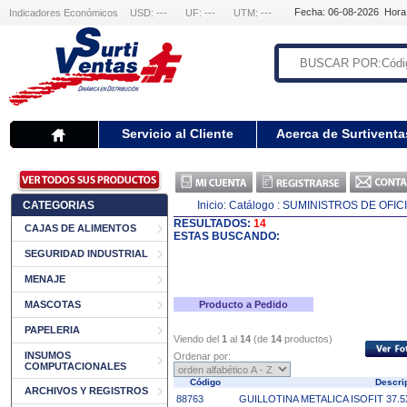
Fecha: 06-08-2026 Hora
Indicadores Económicos
USD: ---
UF: ---
UTM: ---
Servicio al Cliente
Acerca de Surtiventa
CATEGORIAS
Inicio:
Catálogo
: SUMINISTROS DE OFIC
RESULTADOS:
14
CAJAS DE ALIMENTOS
ESTAS BUSCANDO:
SEGURIDAD INDUSTRIAL
MENAJE
MASCOTAS
Producto a Pedido
PAPELERIA
Viendo del
1
al
14
(de
14
productos)
INSUMOS
Ordenar por:
COMPUTACIONALES
Código
Descri
ARCHIVOS Y REGISTROS
88763
GUILLOTINA METALICA ISOFIT 37.