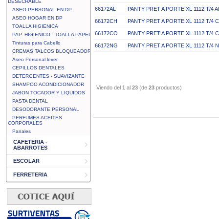
DESECHABLE
66172AL
PANTY PRET A PORTE XL 1112 T/4
ASEO PERSONAL EN DP
ASEO HOGAR EN DP
66172CH
PANTY PRET A PORTE XL 1112 T/4
TOALLA HIGIENICA
66172CO
PANTY PRET A PORTE XL 1112 T/4
PAP. HIGIENICO - TOALLA PAPEL
Tinturas para Cabello
66172NG
PANTY PRET A PORTE XL 1112 T/4
CREMAS TALCOS BLOQUEADOR
Aseo Personal lever
CEPILLOS DENTALES
DETERGENTES - SUAVIZANTE
SHAMPOO ACONDICIONADOR
Viendo del
1
al
23
(de
23
productos)
JABON TOCADOR Y LIQUIDOS
PASTA DENTAL
DESODORANTE PERSONAL
PERFUMES ACEITES
CORPORALES
Panales
CAFETERIA -
ABARROTES
ESCOLAR
FERRETERIA