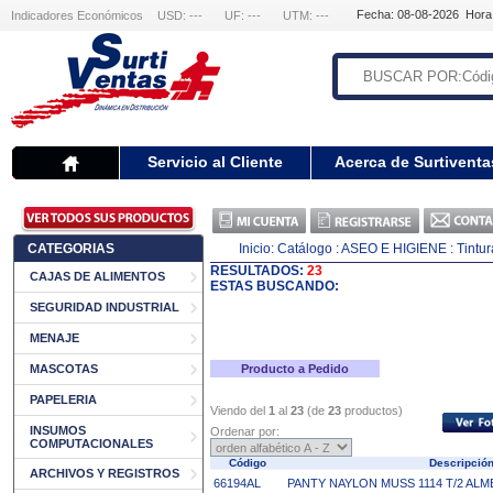
Fecha: 08-08-2026 Hora
Indicadores Económicos
USD: ---
UF: ---
UTM: ---
Servicio al Cliente
Acerca de Surtiventa
CATEGORIAS
Inicio:
Catálogo
: ASEO E HIGIENE
: Tintu
RESULTADOS:
23
CAJAS DE ALIMENTOS
ESTAS BUSCANDO:
SEGURIDAD INDUSTRIAL
MENAJE
MASCOTAS
Producto a Pedido
PAPELERIA
Viendo del
1
al
23
(de
23
productos)
INSUMOS
Ordenar por:
COMPUTACIONALES
Código
Descripci
ARCHIVOS Y REGISTROS
66194AL
PANTY NAYLON MUSS 1114 T/2 AL