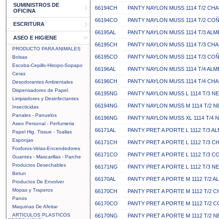
SUMINISTROS DE
66194CH
PANTY NAYLON MUSS 1114 T/2 CH
OFICINA
66194CO
PANTY NAYLON MUSS 1114 T/2 CO
ESCRITURA
66195AL
PANTY NAYLON MUSS 1114 T/3 AL
ASEO E HIGIENE
66195CH
PANTY NAYLON MUSS 1114 T/3 CH
PRODUCTO PARA ANIMALES
66195CO
PANTY NAYLON MUSS 1114 T/3 CO
Bolsas
Escoba-Cepillo-Hisopo-Sopapo
66196AL
PANTY NAYLON MUSS 1114 T/4 AL
Ceras
66196CH
PANTY NAYLON MUSS 1114 T/4 CH
Desodorantes Ambientales
Dispensadores de Papel.
66195NG
PANTY NAYLON MUSS L 1114 T/3 
Limpiadores y Desinfectantes
66194NG
PANTY NAYLON MUSS M 1114 T/2 
Insecticidas
Panales - Panuelos
66196NG
PANTY NAYLON MUSS XL 1114 T/4
Aseo Personal - Perfumeria
66171AL
PANTY PRET A PORTE L 1112 T/3 
Papel Hig. Tissue - Toallas
Esponjas
66171CH
PANTY PRET A PORTE L 1112 T/3 
Fosforos-Velas-Encendedores
66171CO
PANTY PRET A PORTE L 1112 T/3 
Guantes - Mascarillas - Parche
Productos Desechables
66171NG
PANTY PRET A PORTE L 1112 T/3 
Betun
66170AL
PANTY PRET A PORTE M 1112 T/2 
Productos De Envolver
Mopas y Traperos
66170CH
PANTY PRET A PORTE M 1112 T/2
Panos
66170CO
PANTY PRET A PORTE M 1112 T/2 
Maquinas De Afeitar
ARTICULOS PLASTICOS
66170NG
PANTY PRET A PORTE M 1112 T/2 