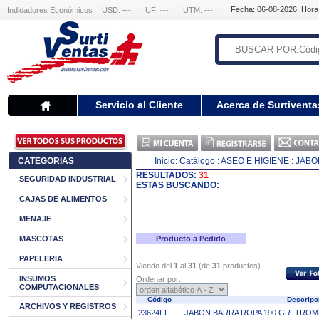
Fecha: 06-08-2026 Hora
Indicadores Económicos
USD: ---
UF: ---
UTM: ---
Servicio al Cliente
Acerca de Surtiventa
CATEGORIAS
Inicio:
Catálogo
: ASEO E HIGIENE
: JAB
RESULTADOS:
31
SEGURIDAD INDUSTRIAL
ESTAS BUSCANDO:
CAJAS DE ALIMENTOS
MENAJE
MASCOTAS
Producto a Pedido
PAPELERIA
Viendo del
1
al
31
(de
31
productos)
INSUMOS
Ordenar por:
COMPUTACIONALES
Código
Descrip
ARCHIVOS Y REGISTROS
23624FL
JABON BARRA ROPA 190 GR. TROM