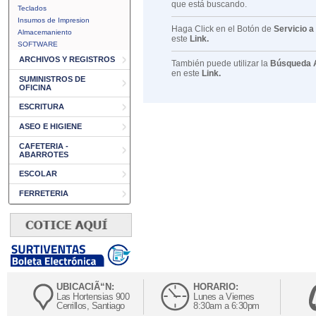
que está buscando.
Teclados
Insumos de Impresion
Haga Click en el Botón de
Servicio a
Almacemaniento
este
Link.
SOFTWARE
ARCHIVOS Y REGISTROS
También puede utilizar la
Búsqueda 
en este
Link.
SUMINISTROS DE
OFICINA
ESCRITURA
ASEO E HIGIENE
CAFETERIA -
ABARROTES
ESCOLAR
FERRETERIA
UBICACIÃ“N:
HORARIO:
Las Hortensias 900
Lunes a Viernes
Cerrillos, Santiago
8:30am a 6:30pm