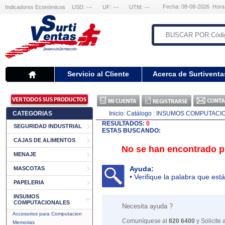
Fecha: 08-08-2026 Hora
Indicadores Económicos
USD: ---
UF: ---
UTM: ---
Servicio al Cliente
Acerca de Surtiventa
CATEGORIAS
Inicio:
Catálogo
: INSUMOS COMPUTACI
RESULTADOS:
0
SEGURIDAD INDUSTRIAL
ESTAS BUSCANDO:
CAJAS DE ALIMENTOS
No se han encontrado pr
MENAJE
Ayuda:
MASCOTAS
• Verifique la palabra que está
PAPELERIA
INSUMOS
COMPUTACIONALES
Necesita ayuda ?
Accesorios para Computacion
Comuníquese al
820 6400
y Solicite
Memorias