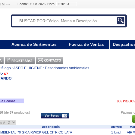
Fecha: 06-08-2026 Hora:
TM: ---
Acerca de Surtiventas
Fuerza de Ventas
Despacho
tálogo
: ASEO E HIGIENE
: Desodorantes Ambientales
S:
67
CANDO:
 a Pedido
50
(de
67
productos)
Páginas d
Descripción
Un/Med
Ma
AMBIENTAL 70 GR AIRWICK GEL CITRICO LATA
1 Unid.
AIR 