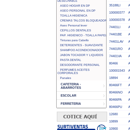
DESECHABLE
35188LI
ASEO HOGAR EN DP
ASEO PERSONAL EN DP
100000377
TOALLA HIGIENICA
100000378
CREMAS TALCOS BLOQUEADOR
Aseo Personal lever
74401LI
CEPILLOS DENTALES
74401BE
PAP. HIGIENICO - TOALLA PAPEL
Tinturas para Cabello
74401LAV
DETERGENTES - SUAVIZANTE
74401RO
SHAMPOO ACONDICIONADOR
JABON TOCADOR Y LIQUIDOS
74401VA
PASTA DENTAL
80466
DESODORANTE PERSONAL
PERFUMES ACEITES
100001543
CORPORALES
18894
Panales
CAFETERIA -
80466FT
ABARROTES
80466NO
ESCOLAR
80466PA
FERRETERIA
80466PU
12680
10899
10900