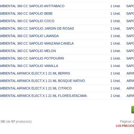
AMBIENTAL 360 CC SAPOLIO ANTITABACO
1 Unid.
SAP
AMBIENTAL 360 CC SAPOLIO BEBE
1 Unid.
SAP
AMBIENTAL 360 CC SAPOLIO COCO
1 Unid.
SAP
AMBIENTAL 360 CC SAPOLIO JARDIN DE ROSAS
1 Unid.
SAP
AMBIENTAL 360 CC SAPOLIO LAVANDA
1 Unid.
SAP
AMBIENTAL 360 CC SAPOLIO MANZANA CANELA
1 Unid.
SAP
AMBIENTAL 360 CC SAPOLIO MELON
1 Unid.
SAP
AMBIENTAL 360 CC SAPOLIO POTPOURRI
1 Unid.
SAP
AMBIENTAL 360 CC SAPOLIO VAINILLA
1 Unid.
SAP
MBIENTAL AIRWICK ELECT.X 1 21 ML BERRIS
1 Unid.
AIR
AMBIENTAL AIRWICK ELECT.X 1 21 ML BOSQUE NATIVO
1 Unid.
AIR
MBIENTAL AIRWICK ELECT.X 1 21 ML CITRICO
1 Unid.
AIR
AMBIENTAL AIRWICK ELECT.X 1 21 ML FLORES ATACAMA
1 Unid.
AIR
l
50
(de
67
productos)
Páginas d