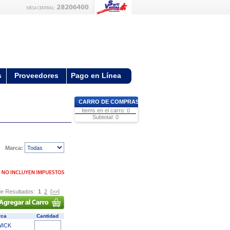
s
Proveedores
Pago en Línea
CARRO DE COMPRAS
Items en el carro: 0
Subtotal: 0
Marca:
e Resultados:
1
2
[>>]
rca
Cantidad
WICK