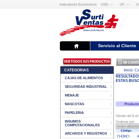
Indicadores Económicos
USD: ---
UF: ---
U
Servicio al Cliente
CATEGORIAS
Inicio:
Ca
RESULTADO
CAJAS DE ALIMENTOS
ESTAS BUS
SEGURIDAD INDUSTRIAL
MENAJE
MASCOTAS
Producto
PAPELERIA
Viendo del
1
al
INSUMOS
Ordenar por:
COMPUTACIONALES
Código
ARCHIVOS Y REGISTROS
71430CI