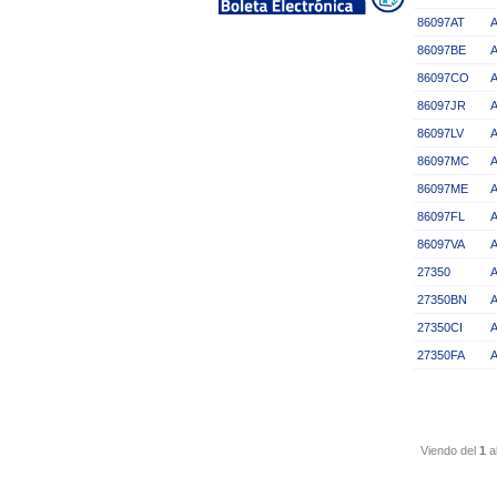
86097AT
86097BE
86097CO
86097JR
86097LV
86097MC
86097ME
86097FL
86097VA
27350
A
27350BN
27350CI
A
27350FA
Viendo del
1
a