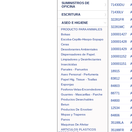
SUMINISTROS DE
71430DU
OFICINA
71430LV
ESCRITURA
32281FR
ASEO E HIGIENE
32281MC
PRODUCTO PARA ANIMALES
100001427
Bolsas
Escoba-Cepillo-Hisopo-Sopapo
100001428
Ceras
100001429
A
Desodorantes Ambientales
Dispensadores de Papel.
100001152
Limpiadores y Desinfectantes
100001151
Insecticidas
Panales - Panuelos
18915
Aseo Personal - Perfumeria
83812
Papel Hig. Tissue - Toallas
Esponjas
84803
Fosforos-Velas-Encendedores
88771
Guantes - Mascarillas - Parche
Productos Desechables
84800
Betun
12534
Productos De Envolver
Mopas y Traperos
84806
Panos
35188LA
Maquinas De Afeitar
ARTICULOS PLASTICOS
35188FR