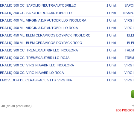
ERA LIQ.300 CC. SAPOLIO NEUTRA AUTOBRILLO
1 Unid.
SAPO
ERA LIQ.300 CC. SAPOLIO ROJA AUTOBRILLO
1 Unid.
NSAPO
ERA LIQ.400 ML. VIRGINIA D/P AUTOBRILLO INCOLORA
1 Unid.
VIRGI
ERA LIQ.400 ML. VIRGINIA D/P AUTOBRILLO ROJA
1 Unid.
VIRGI
ERA LIQ.450 ML. BLEM CERAMICOS DOYPACK INCOLORO
1 Unid.
BLE
ERA LIQ.450 ML. BLEM CERAMICOS DOYPACK ROJO
1 Unid.
BLE
ERA LIQ.900 CC. TREMEX AUT/BRILLO INCOLORA
1 Unid.
TREM
ERA LIQ.900 CC. TREMEX AUT/BRILLO ROJA
1 Unid.
TREM
ERA LIQ.900 CC. VIRGINIA A/BRILLO INCOLORA
1 Unid.
VIRGI
ERA LIQ.900 CC. VIRGINIA A/BRILO ROJA
1 Unid.
VIRGI
EMOVEDOR DE CERAS FACIL 5 LTS. VIRGINIA
1 Unid.
VIRGI
l
30
(de
30
productos)
Pá