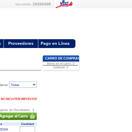
s
Proveedores
Pago en Línea
CARRO DE COMPRAS
Items en el carro: 0
Subtotal: 0
arca:
ginas de Resultados:
1
ca
Cantidad
RESIA