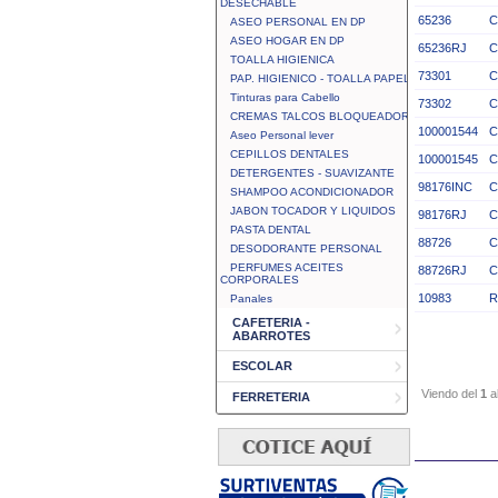
DESECHABLE
65236
C
ASEO PERSONAL EN DP
ASEO HOGAR EN DP
65236RJ
C
TOALLA HIGIENICA
73301
C
PAP. HIGIENICO - TOALLA PAPEL
Tinturas para Cabello
73302
C
CREMAS TALCOS BLOQUEADOR
100001544
C
Aseo Personal lever
CEPILLOS DENTALES
100001545
C
DETERGENTES - SUAVIZANTE
98176INC
C
SHAMPOO ACONDICIONADOR
JABON TOCADOR Y LIQUIDOS
98176RJ
C
PASTA DENTAL
88726
C
DESODORANTE PERSONAL
PERFUMES ACEITES
88726RJ
C
CORPORALES
10983
R
Panales
CAFETERIA -
ABARROTES
ESCOLAR
Viendo del
1
a
FERRETERIA