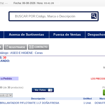
Fecha: 06-08-2026 Hora:
TM: ---
Acerca de Surtiventas
Fuerza de Ventas
Despacho
tálogo
: ASEO E HIGIENE
: Ceras
S:
30
CANDO:
M
 a Pedido
30
(de
30
productos)
Pá
Descripción
Un/Med
Mar
BRILLANTADOR P/FLOTANTE 1 LT DOÑA FRESIA
1 Unid.
DO¥A F