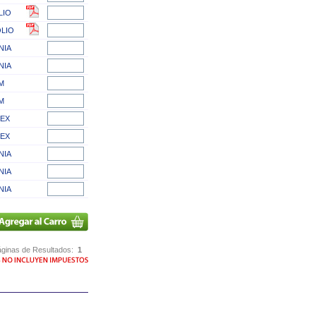
LIO
LIO
NIA
NIA
M
M
EX
EX
NIA
NIA
NIA
ginas de Resultados:
1