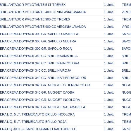
BRILLANTADOR P/FLOTANTE 5 LT TREMEX
1 Unid.
TREM
BRILLANTADOR P/FLOTANTE 400 CC VIRGINIA LAVANDA
1 Unid.
VIRGI
BRILLANTADOR P/FLOTANTE 900 CC TREMEX
1 Unid.
TREM
BRILLANTADOR P/FLOTANTE 900 CC VIRGINIA LAVANDA
1 Unid.
VIRGI
ERA CREMA DOYPACK 300 GR. SAPOLIO AMARILLA
1 Unid.
SAPO
ERA CREMA DOYPACK 300 GR. SAPOLIO NEUTRA
1 Unid.
SAPO
ERA CREMA DOYPACK 300 GR. SAPOLIO ROJA
1 Unid.
SAPO
ERA CREMA DOYPACK 340 CC. BRILLINA AMARILLA
1 Unid.
BRILL
ERA CREMA DOYPACK 340 CC. BRILLINA INCOLORA
1 Unid.
BRILL
ERA CREMA DOYPACK 340 CC. BRILLINA ROJA
1 Unid.
BRILL
ERA CREMA DOYPACK 340 CC. BRILLINA TIERRA COLOR
1 Unid.
BRILL
ERA CREMA DOYPACK 340 GR. NUGGET C/TIERRA COLOR
1 Unid.
NUGG
ERA CREMA DOYPACK 340 GR. NUGGET CAOBA
1 Unid.
NUGG
ERA CREMA DOYPACK 340 GR. NUGGET INCOLORA
1 Unid.
NUGG
ERA CREMA DOYPACK 340 GR. NUGGET NAT.AMARILLA
1 Unid.
NUGG
ERA LIQ. 5 LT. TREMEX AUTO BRILLO INCOLORA
1 Unid.
TREM
ERA LIQ. 5 LT. TREMEX AUTO BRILLO ROJA
1 Unid.
TREM
ERA LIQ.300 CC. SAPOLIO AMARILLA AUTOBRILLO
1 Unid.
SAPO