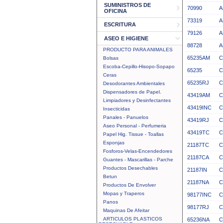
SUMINISTROS DE
70990
A
OFICINA
73319
A
ESCRITURA
79126
A
ASEO E HIGIENE
88728
A
PRODUCTO PARA ANIMALES
65235AM
C
Bolsas
Escoba-Cepillo-Hisopo-Sopapo
65235
C
Ceras
65235RJ
C
Desodorantes Ambientales
Dispensadores de Papel.
43419AM
C
Limpiadores y Desinfectantes
43419INC
C
Insecticidas
Panales - Panuelos
43419RJ
C
Aseo Personal - Perfumeria
43419TC
C
Papel Hig. Tissue - Toallas
Esponjas
21187TC
C
Fosforos-Velas-Encendedores
21187CA
C
Guantes - Mascarillas - Parche
Productos Desechables
21187IN
C
Betun
21187NA
C
Productos De Envolver
Mopas y Traperos
98177INC
C
Panos
98177RJ
C
Maquinas De Afeitar
ARTICULOS PLASTICOS
65236NA
C