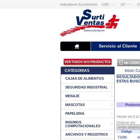
Indicadores Económicos
USD: ---
UF: ---
U
Servicio al Cliente
CATEGORIAS
Inicio:
Ca
RESULTADO
CAJAS DE ALIMENTOS
ESTAS BUS
SEGURIDAD INDUSTRIAL
MENAJE
MASCOTAS
Producto
PAPELERIA
Viendo del
1
al
INSUMOS
Ordenar por:
COMPUTACIONALES
Código
ARCHIVOS Y REGISTROS
71690
A