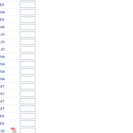
EX
NIA
EX
NIA
LIO
LIO
LIO
INA
INA
INA
INA
ET
ET
ET
ET
EX
EX
LIO