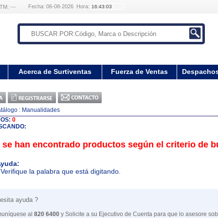
Fecha: 06-08-2026 Hora:
TM: ---
Acerca de Surtiventas
Fuerza de Ventas
Despacho
tálogo
: Manualidades
DOS:
0
SCANDO:
 se han encontrado productos según el criterio de 
yuda:
 Verifique la palabra que está digitando.
esita ayuda ?
uníquese al
820 6400
y Solicite a su Ejecutivo de Cuenta para que lo asesore sob