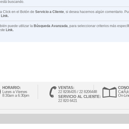
 está buscando.
 Click en el Botón de
Servicio a Cliente
, si desea hacernos algún comentario. P
e
Link.
ién puede utilizar la
Búsqueda Avanzada
, para seleccionar criterios más especí
este
Link.
HORARIO:
VENTAS:
CONO
Lunes a Viernes
22 8206435 / 22 8206448
CatÃ¡l
8:30am a 6:30pm
On-Lin
SERVICIO AL CLIENTE:
22 820 6421