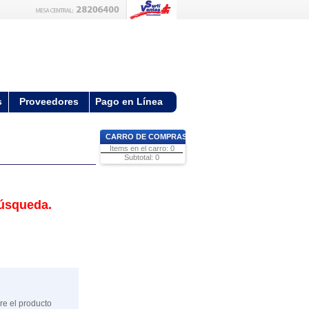
s
Proveedores
Pago en Línea
CARRO DE COMPRAS
Items en el carro: 0
Subtotal: 0
búsqueda.
re el producto