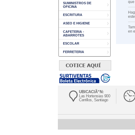
que
SUMINISTROS DE
OFICINA
Haga
ESCRITURA
est
ASEO E HIGIENE
Tamb
en 
CAFETERIA -
ABARROTES
ESCOLAR
FERRETERIA
UBICACIÃ“N:
Las Hortensias 900
Cerrillos, Santiago