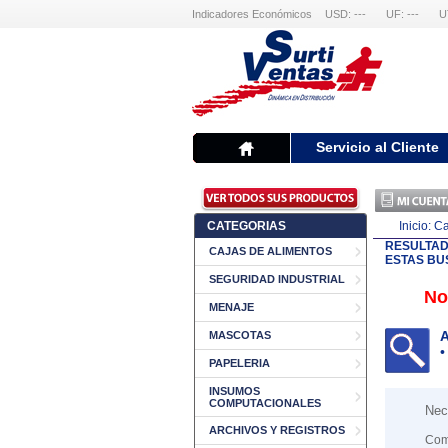
Indicadores Económicos
USD: ---
UF: ---
U
Servicio al Cliente
CATEGORIAS
Inicio:
Ca
RESULTA
CAJAS DE ALIMENTOS
ESTAS BU
SEGURIDAD INDUSTRIAL
No
MENAJE
A
MASCOTAS
•
PAPELERIA
INSUMOS
COMPUTACIONALES
Nec
ARCHIVOS Y REGISTROS
Com