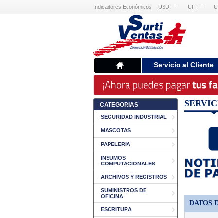
Indicadores Económicos
USD: ---
UF: ---
U
Servicio al Cliente
SERVICI
CATEGORIAS
SEGURIDAD INDUSTRIAL
MASCOTAS
PAPELERIA
INSUMOS
COMPUTACIONALES
ARCHIVOS Y REGISTROS
SUMINISTROS DE
OFICINA
DATOS 
ESCRITURA