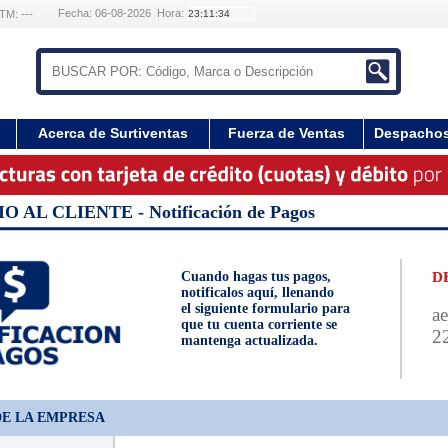
Fecha: 06-08-2026 Hora:
TM: ---
Acerca de Surtiventas
Fuerza de Ventas
Despacho
O AL CLIENTE - Notificación de Pagos
Cuando hagas tus pagos,
D
notificalos aquí, llenando
el siguiente formulario para
ae
que tu cuenta corriente se
2
mantenga actualizada.
DE LA EMPRESA