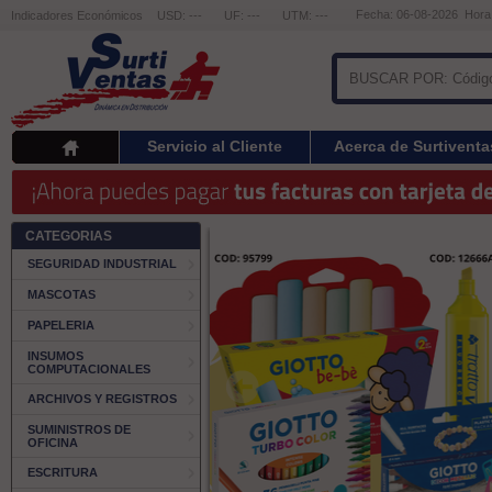
Fecha: 06-08-2026 Hora
Indicadores Económicos
USD: ---
UF: ---
UTM: ---
Servicio al Cliente
Acerca de Surtiventa
CATEGORIAS
SEGURIDAD INDUSTRIAL
MASCOTAS
PAPELERIA
INSUMOS
COMPUTACIONALES
ARCHIVOS Y REGISTROS
SUMINISTROS DE
OFICINA
ESCRITURA