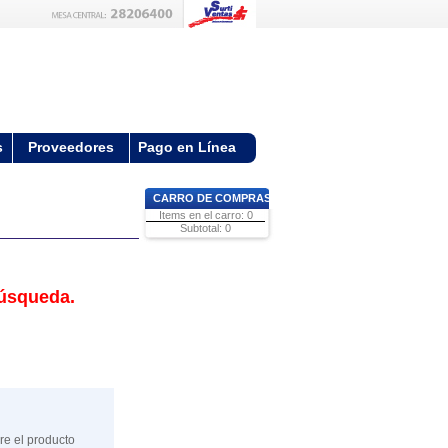
s
Proveedores
Pago en Línea
CARRO DE COMPRAS
Items en el carro: 0
Subtotal: 0
búsqueda.
re el producto