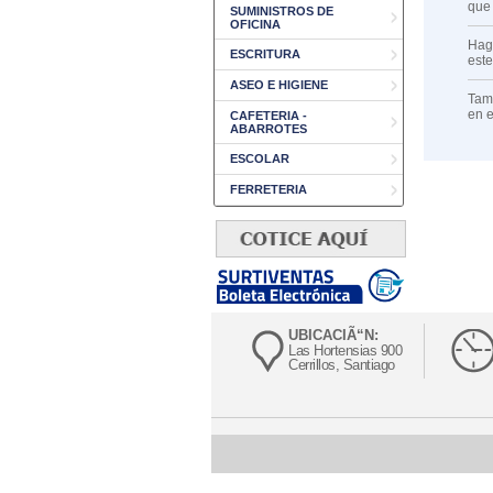
que
SUMINISTROS DE
OFICINA
Haga
ESCRITURA
est
ASEO E HIGIENE
Tamb
en 
CAFETERIA -
ABARROTES
ESCOLAR
FERRETERIA
UBICACIÃ“N:
Las Hortensias 900
Cerrillos, Santiago