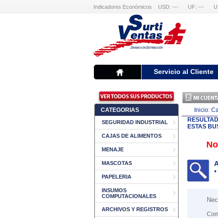
Indicadores Económicos
USD: ---
UF: ---
U
Servicio al Cliente
CATEGORIAS
Inicio:
Ca
RESULTA
SEGURIDAD INDUSTRIAL
ESTAS BU
CAJAS DE ALIMENTOS
No
MENAJE
A
MASCOTAS
•
PAPELERIA
INSUMOS
COMPUTACIONALES
Nec
ARCHIVOS Y REGISTROS
Com