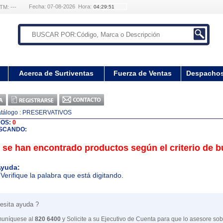
Fecha: 07-08-2026 Hora:
TM: ---
Acerca de Surtiventas
Fuerza de Ventas
Despacho
tálogo
: PRESERVATIVOS
DOS:
0
SCANDO:
 se han encontrado productos según el criterio de 
yuda:
 Verifique la palabra que está digitando.
esita ayuda ?
uníquese al
820 6400
y Solicite a su Ejecutivo de Cuenta para que lo asesore sob