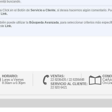
 está buscando.
 Click en el Botón de
Servicio a Cliente
, si desea hacernos algún comentario. P
e
Link.
ién puede utilizar la
Búsqueda Avanzada
, para seleccionar criterios más especí
este
Link.
HORARIO:
VENTAS:
CONO
Lunes a Viernes
22 8206435 / 22 8206448
CatÃ¡l
8:30am a 6:30pm
On-Lin
SERVICIO AL CLIENTE:
22 820 6421