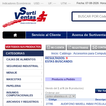
Fecha: 07-08-2026 Hora
Indicadores Económicos
USD: ---
UF: ---
UTM: ---
Servicio al Cliente
Acerca de Surtiventa
CATEGORIAS
Inicio:
Catálogo
: Accesorios para Comput
RESULTADOS:
9
CAJAS DE ALIMENTOS
ESTAS BUSCANDO:
SEGURIDAD INDUSTRIAL
MENAJE
MASCOTAS
Producto a Pedido
PAPELERIA
Viendo del
1
al
9
(de
9
productos)
INSUMOS
Ordenar por:
COMPUTACIONALES
Código
Descrip
ARCHIVOS Y REGISTROS
27795
AUDIFONO MAXELL INBAX P/CELU