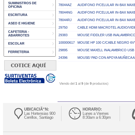
SUMINISTROS DE
78044AZ
AUDIFONO P/CELULAR IN-BAX MAX
OFICINA
78044NG
AUDIFONO P/CELULAR IN-BAX MA
ESCRITURA
78044RJ
AUDIFONO P/CELULAR IN-BAX MA
ASEO E HIGIENE
29750
CABLE HDMI MACROTEL AUDIO/VIDE
CAFETERIA -
29383
MOUSE FIDDLER USB INALAMBRICO
ABARROTES
100000617
MOUSE HP 100 C/CABLE NEGRO 6V
ESCOLAR
29895
MOUSE MAXELL INALAMBRICO USB N
FERRETERIA
24396
MOUSE/ PAD CON APOYA MUÑECA 
Viendo del
1
al
9
(de
9
productos)
UBICACIÃ“N:
HORARIO:
Las Hortensias 900
Lunes a Viernes
Cerrillos, Santiago
8:30am a 6:30pm