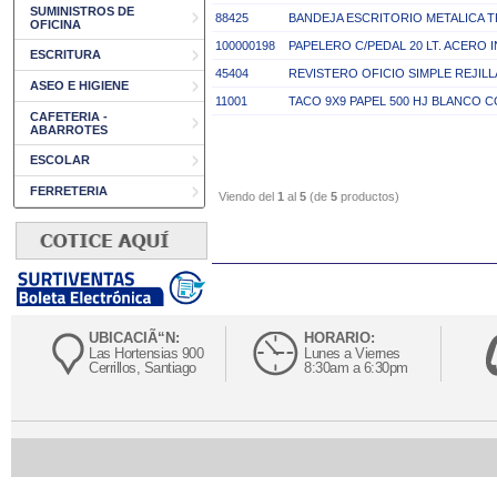
SUMINISTROS DE
88425
BANDEJA ESCRITORIO METALICA T
OFICINA
100000198
PAPELERO C/PEDAL 20 LT. ACERO
ESCRITURA
45404
REVISTERO OFICIO SIMPLE REJIL
ASEO E HIGIENE
11001
TACO 9X9 PAPEL 500 HJ BLANCO 
CAFETERIA -
ABARROTES
ESCOLAR
FERRETERIA
Viendo del
1
al
5
(de
5
productos)
UBICACIÃ“N:
HORARIO:
Las Hortensias 900
Lunes a Viernes
Cerrillos, Santiago
8:30am a 6:30pm