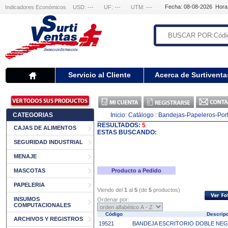
Fecha: 08-08-2026 Hora
Indicadores Económicos
USD: ---
UF: ---
UTM: ---
Servicio al Cliente
Acerca de Surtiventa
CATEGORIAS
Inicio:
Catálogo
: Bandejas-Papeleros-Por
RESULTADOS:
5
CAJAS DE ALIMENTOS
ESTAS BUSCANDO:
SEGURIDAD INDUSTRIAL
MENAJE
MASCOTAS
Producto a Pedido
PAPELERIA
Viendo del
1
al
5
(de
5
productos)
INSUMOS
Ordenar por:
COMPUTACIONALES
Código
Descrip
ARCHIVOS Y REGISTROS
19521
BANDEJA ESCRITORIO DOBLE NEG