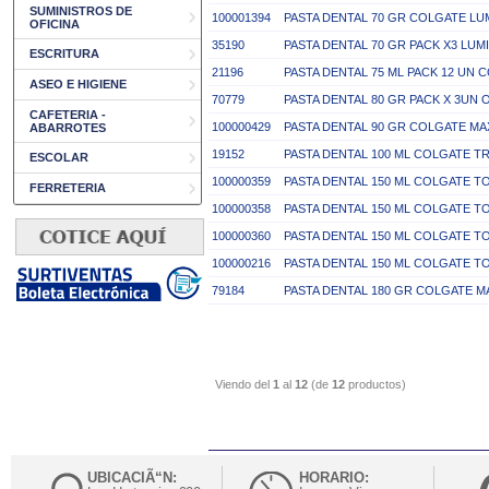
SUMINISTROS DE
100001394
PASTA DENTAL 70 GR COLGATE L
OFICINA
35190
PASTA DENTAL 70 GR PACK X3 LU
ESCRITURA
21196
PASTA DENTAL 75 ML PACK 12 UN 
ASEO E HIGIENE
70779
PASTA DENTAL 80 GR PACK X 3UN
CAFETERIA -
100000429
PASTA DENTAL 90 GR COLGATE MA
ABARROTES
19152
PASTA DENTAL 100 ML COLGATE T
ESCOLAR
100000359
PASTA DENTAL 150 ML COLGATE T
FERRETERIA
100000358
PASTA DENTAL 150 ML COLGATE T
100000360
PASTA DENTAL 150 ML COLGATE T
100000216
PASTA DENTAL 150 ML COLGATE T
79184
PASTA DENTAL 180 GR COLGATE M
Viendo del
1
al
12
(de
12
productos)
UBICACIÃ“N:
HORARIO: