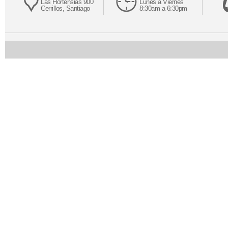
Las Hortensias 900
Lunes a Viernes
Cerrillos, Santiago
8:30am a 6:30pm