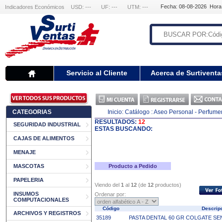
Fecha: 08-08-2026 Hora
Indicadores Económicos
USD: ---
UF: ---
UTM: ---
Servicio al Cliente
Acerca de Surtiventa
CATEGORIAS
Inicio:
Catálogo
: Aseo Personal - Perfume
RESULTADOS:
12
SEGURIDAD INDUSTRIAL
ESTAS BUSCANDO:
CAJAS DE ALIMENTOS
MENAJE
MASCOTAS
Producto a Pedido
PAPELERIA
Viendo del
1
al
12
(de
12
productos)
INSUMOS
Ordenar por:
COMPUTACIONALES
Código
Descrip
ARCHIVOS Y REGISTROS
35189
PASTA DENTAL 60 GR COLGATE SEN