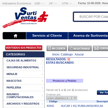
Fecha: 10-08-2026 Hora
Indicadores Económicos
USD: ---
UF: ---
UTM: ---
Servicio al Cliente
Acerca de Surtiventa
CATEGORIAS
Inicio:
Catálogo
: Azucar
RESULTADOS:
11
CAJAS DE ALIMENTOS
ESTAS BUSCANDO:
SEGURIDAD INDUSTRIAL
MENAJE
MASCOTAS
Producto a Pedido
PAPELERIA
Viendo del
1
al
11
(de
11
productos)
INSUMOS
Ordenar por:
COMPUTACIONALES
Código
Descripc
ARCHIVOS Y REGISTROS
82942
AUCAR 1 KG RUBIA IANSA BOLSA