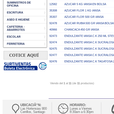
SUMINISTROS DE
12582
AZUCAR 5 KG IANSA EN BOLSA
OFICINA
35308
AZUCAR FLOR 1 KG IANSA
ESCRITURA
35307
AZUCAR FLOR 500 GR IANSA
ASEO E HIGIENE
92478
AZUCAR RUBIA 500 GR IANSA BOLSA
CAFETERIA -
40966
CHANCACA 450 GR IANSA
ABARROTES
92473
ENDULZANTE IANSA C.K 250 ML STE
ESCOLAR
92474
ENDULZANTE IANSA C.K SUCRALOSA
FERRETERIA
92475
ENDULZANTE IANSA C.K SUCRALOSA
92477
ENDULZANTE IANSA C.K SUCRALOSA
92476
ENDULZANTE IANSA C.K TAGATOSA 
Viendo del
1
al
11
(de
11
productos)
UBICACIÃ“N:
HORARIO:
Las Hortensias 900
Lunes a Viernes
Cerrillos, Santiago
8:30am a 6:30pm