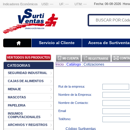
Fecha: 06-08-2026 Hora
Indicadores Económicos
USD: ---
UF: ---
UTM: ---
Servicio al Cliente
Acerca de Surtiventa
Inicio
:
Catálogo
: Cotizaciones
CATEGORIAS
SEGURIDAD INDUSTRIAL
CAJAS DE ALIMENTOS
Rut de la empresa:
MENAJE
Nombre de la Empresa:
MASCOTAS
Nombre de Contacto:
PAPELERIA
Email
INSUMOS
COMPUTACIONALES
Teléfono:
ARCHIVOS Y REGISTROS
Código Surtiventas