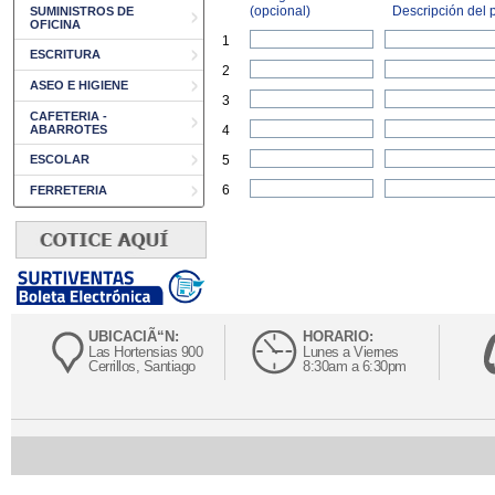
(opcional)
Descripción del p
SUMINISTROS DE
OFICINA
1
ESCRITURA
2
ASEO E HIGIENE
3
CAFETERIA -
ABARROTES
4
ESCOLAR
5
6
FERRETERIA
UBICACIÃ“N:
HORARIO:
Las Hortensias 900
Lunes a Viernes
Cerrillos, Santiago
8:30am a 6:30pm