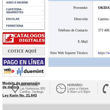
ASEO E HIGIENE
Proveedor
OKIDAT
CAFETERIA -
ABARROTES
Dirección
Camino l
ESCOLAR
FERRETERIA
Teléfono de Contacto
373 408
E-Mail
Sitio Web Soporte Técnico
https://
Modelo de prevención
UBICACIÓN:
HORARIO:
de delitos
Las Hortensias 900
Lunes a Viernes
Cerrillos, Santiago
8:30am a 6:30pm
Ley Karin No. 21.643