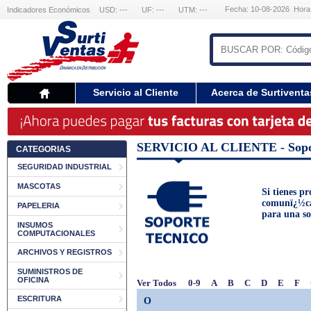
Fecha: 10-08-2026 Hora
Indicadores Económicos
USD: ---
UF: ---
UTM: ---
Servicio al Cliente
Acerca de Surtiventa
SERVICIO AL CLIENTE - Sopor
CATEGORIAS
SEGURIDAD INDUSTRIAL
MASCOTAS
Si tienes p
comunï¿½ca
PAPELERIA
para una s
INSUMOS
COMPUTACIONALES
ARCHIVOS Y REGISTROS
SUMINISTROS DE
OFICINA
Ver Todos
0-9
A
B
C
D
E
F
ESCRITURA
O