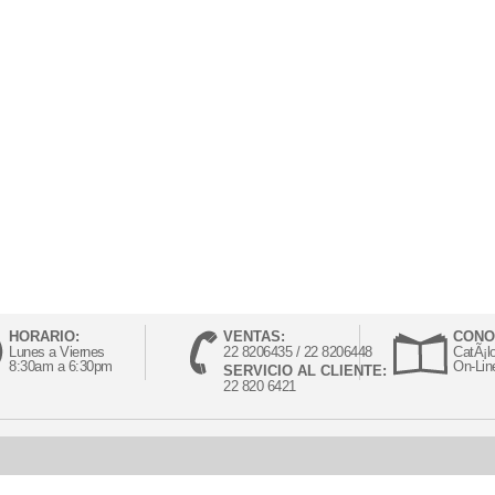
HORARIO:
VENTAS:
CONO
Lunes a Viernes
22 8206435 / 22 8206448
CatÃ¡l
8:30am a 6:30pm
On-Lin
SERVICIO AL CLIENTE:
22 820 6421