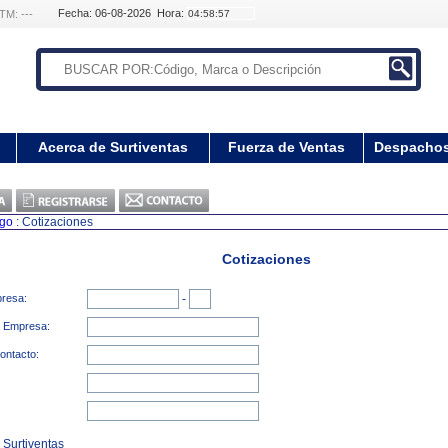
Fecha: 06-08-2026 Hora:
TM: ---
Acerca de Surtiventas
Fuerza de Ventas
Despacho
ogo
: Cotizaciones
Cotizaciones
presa:
-
a Empresa:
ontacto:
 Surtiventas