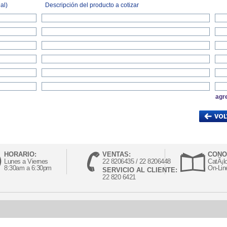
al)
Descripción del producto a cotizar
agr
HORARIO:
VENTAS:
CONO
Lunes a Viernes
22 8206435 / 22 8206448
CatÃ¡l
8:30am a 6:30pm
On-Lin
SERVICIO AL CLIENTE:
22 820 6421