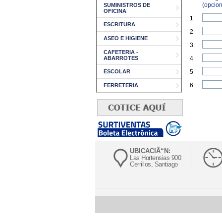
(opcion
SUMINISTROS DE
OFICINA
1
ESCRITURA
2
ASEO E HIGIENE
3
CAFETERIA -
ABARROTES
4
ESCOLAR
5
6
FERRETERIA
UBICACIÃ“N:
Las Hortensias 900
Cerrillos, Santiago