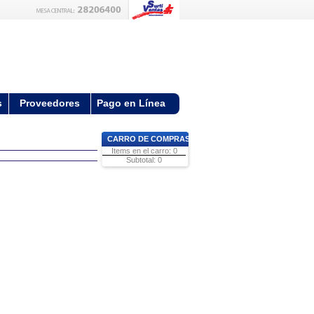
s
Proveedores
Pago en Línea
CARRO DE COMPRAS
Items en el carro: 0
Subtotal: 0