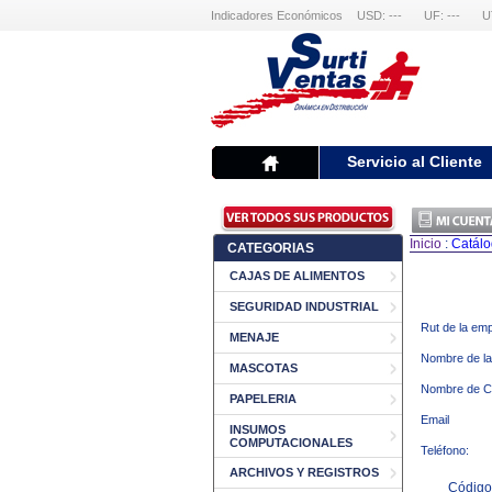
Indicadores Económicos
USD: ---
UF: ---
U
Servicio al Cliente
Inicio
:
Catál
CATEGORIAS
CAJAS DE ALIMENTOS
SEGURIDAD INDUSTRIAL
Rut de la em
MENAJE
Nombre de l
MASCOTAS
Nombre de C
PAPELERIA
Email
INSUMOS
COMPUTACIONALES
Teléfono:
ARCHIVOS Y REGISTROS
Código