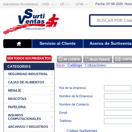
Fecha: 07-08-2026 Hora
Indicadores Económicos
USD: ---
UF: ---
UTM: ---
Servicio al Cliente
Acerca de Surtiventa
Inicio
:
Catálogo
: Cotizaciones
CATEGORIAS
SEGURIDAD INDUSTRIAL
CAJAS DE ALIMENTOS
Rut de la empresa:
MENAJE
Nombre de la Empresa:
MASCOTAS
Nombre de Contacto:
PAPELERIA
Email
INSUMOS
COMPUTACIONALES
Teléfono:
ARCHIVOS Y REGISTROS
Código Surtiventas