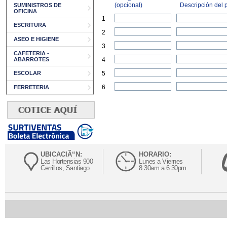
(opcional)
Descripción del p
SUMINISTROS DE
OFICINA
1
ESCRITURA
2
ASEO E HIGIENE
3
CAFETERIA -
ABARROTES
4
ESCOLAR
5
6
FERRETERIA
UBICACIÃ“N:
HORARIO:
Las Hortensias 900
Lunes a Viernes
Cerrillos, Santiago
8:30am a 6:30pm