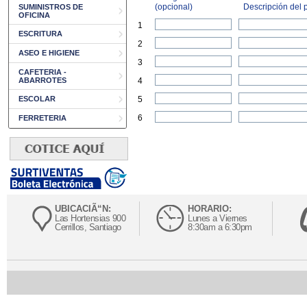
(opcional)
Descripción del p
SUMINISTROS DE
OFICINA
1
ESCRITURA
2
ASEO E HIGIENE
3
CAFETERIA -
ABARROTES
4
ESCOLAR
5
6
FERRETERIA
UBICACIÃ“N:
HORARIO:
Las Hortensias 900
Lunes a Viernes
Cerrillos, Santiago
8:30am a 6:30pm