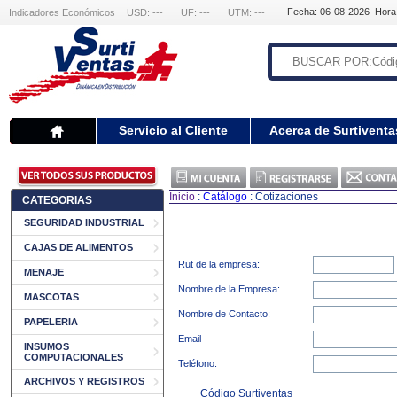
Fecha: 06-08-2026 Hora
Indicadores Económicos
USD: ---
UF: ---
UTM: ---
Servicio al Cliente
Acerca de Surtiventa
Inicio
:
Catálogo
: Cotizaciones
CATEGORIAS
SEGURIDAD INDUSTRIAL
CAJAS DE ALIMENTOS
Rut de la empresa:
MENAJE
Nombre de la Empresa:
MASCOTAS
Nombre de Contacto:
PAPELERIA
Email
INSUMOS
COMPUTACIONALES
Teléfono:
ARCHIVOS Y REGISTROS
Código Surtiventas