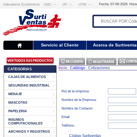
Fecha: 07-08-2026 Hora
Indicadores Económicos
USD: ---
UF: ---
UTM: ---
Servicio al Cliente
Acerca de Surtiventa
Inicio
:
Catálogo
: Cotizaciones
CATEGORIAS
CAJAS DE ALIMENTOS
SEGURIDAD INDUSTRIAL
Rut de la empresa:
MENAJE
Nombre de la Empresa:
MASCOTAS
Nombre de Contacto:
PAPELERIA
Email
INSUMOS
COMPUTACIONALES
Teléfono:
ARCHIVOS Y REGISTROS
Código Surtiventas