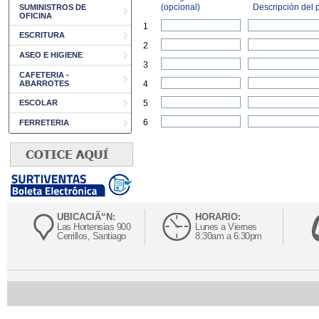
(opcional)
Descripción del p
SUMINISTROS DE
OFICINA
1
ESCRITURA
2
ASEO E HIGIENE
3
CAFETERIA -
ABARROTES
4
ESCOLAR
5
6
FERRETERIA
UBICACIÃ“N:
HORARIO:
Las Hortensias 900
Lunes a Viernes
Cerrillos, Santiago
8:30am a 6:30pm