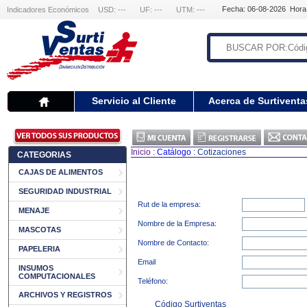
Fecha: 06-08-2026 Hora
Indicadores Económicos
USD: ---
UF: ---
UTM: ---
Servicio al Cliente
Acerca de Surtiventa
Inicio
:
Catálogo
: Cotizaciones
CATEGORIAS
CAJAS DE ALIMENTOS
SEGURIDAD INDUSTRIAL
Rut de la empresa:
MENAJE
Nombre de la Empresa:
MASCOTAS
Nombre de Contacto:
PAPELERIA
Email
INSUMOS
COMPUTACIONALES
Teléfono:
ARCHIVOS Y REGISTROS
Código Surtiventas