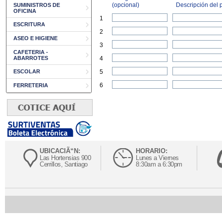
(opcional)
Descripción del p
SUMINISTROS DE
OFICINA
1
ESCRITURA
2
ASEO E HIGIENE
3
CAFETERIA -
ABARROTES
4
ESCOLAR
5
6
FERRETERIA
UBICACIÃ“N:
HORARIO:
Las Hortensias 900
Lunes a Viernes
Cerrillos, Santiago
8:30am a 6:30pm