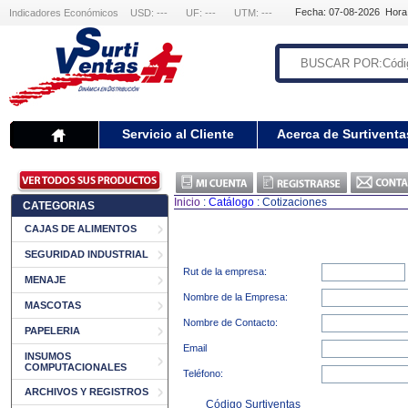
Fecha: 07-08-2026 Hora
Indicadores Económicos
USD: ---
UF: ---
UTM: ---
Servicio al Cliente
Acerca de Surtiventa
Inicio
:
Catálogo
: Cotizaciones
CATEGORIAS
CAJAS DE ALIMENTOS
SEGURIDAD INDUSTRIAL
Rut de la empresa:
MENAJE
Nombre de la Empresa:
MASCOTAS
Nombre de Contacto:
PAPELERIA
Email
INSUMOS
COMPUTACIONALES
Teléfono:
ARCHIVOS Y REGISTROS
Código Surtiventas