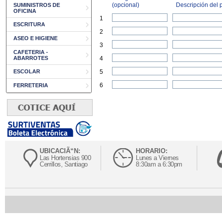
(opcional)
Descripción del p
SUMINISTROS DE
OFICINA
1
ESCRITURA
2
ASEO E HIGIENE
3
CAFETERIA -
ABARROTES
4
ESCOLAR
5
6
FERRETERIA
UBICACIÃ“N:
HORARIO:
Las Hortensias 900
Lunes a Viernes
Cerrillos, Santiago
8:30am a 6:30pm