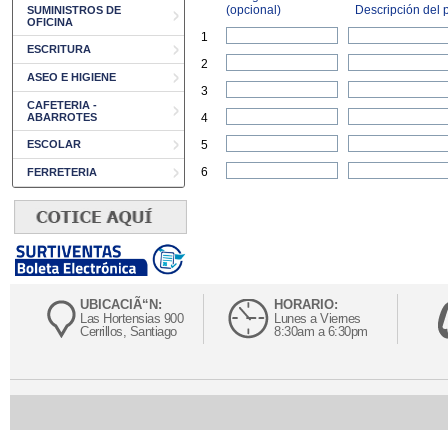
(opcional)
Descripción del p
SUMINISTROS DE
OFICINA
1
ESCRITURA
2
ASEO E HIGIENE
3
CAFETERIA -
ABARROTES
4
ESCOLAR
5
6
FERRETERIA
UBICACIÃ“N:
HORARIO:
Las Hortensias 900
Lunes a Viernes
Cerrillos, Santiago
8:30am a 6:30pm