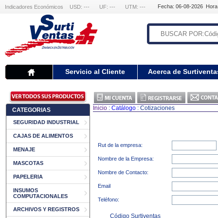
Fecha: 06-08-2026 Hora
Indicadores Económicos
USD: ---
UF: ---
UTM: ---
Servicio al Cliente
Acerca de Surtiventa
Inicio
:
Catálogo
: Cotizaciones
CATEGORIAS
SEGURIDAD INDUSTRIAL
CAJAS DE ALIMENTOS
Rut de la empresa:
MENAJE
Nombre de la Empresa:
MASCOTAS
Nombre de Contacto:
PAPELERIA
Email
INSUMOS
COMPUTACIONALES
Teléfono:
ARCHIVOS Y REGISTROS
Código Surtiventas