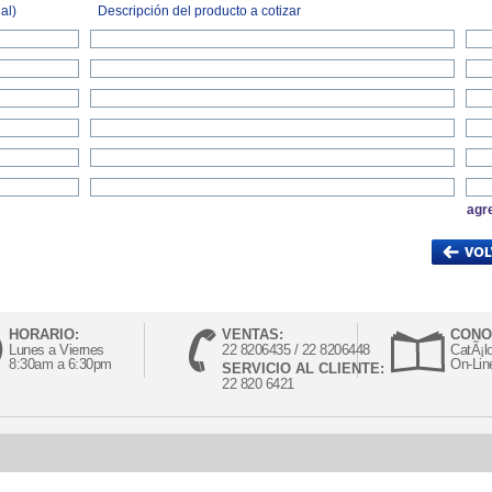
al)
Descripción del producto a cotizar
agr
HORARIO:
VENTAS:
CONO
Lunes a Viernes
22 8206435 / 22 8206448
CatÃ¡l
8:30am a 6:30pm
On-Lin
SERVICIO AL CLIENTE:
22 820 6421