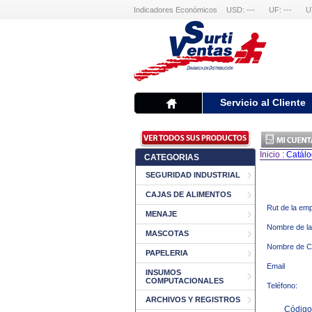
Indicadores Económicos
USD: ---
UF: ---
U
Servicio al Cliente
Inicio
:
Catál
CATEGORIAS
SEGURIDAD INDUSTRIAL
CAJAS DE ALIMENTOS
Rut de la em
MENAJE
Nombre de l
MASCOTAS
Nombre de C
PAPELERIA
Email
INSUMOS
COMPUTACIONALES
Teléfono:
ARCHIVOS Y REGISTROS
Código