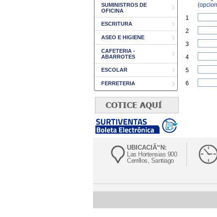
(opcion
SUMINISTROS DE
OFICINA
1
ESCRITURA
2
ASEO E HIGIENE
3
CAFETERIA -
ABARROTES
4
ESCOLAR
5
6
FERRETERIA
UBICACIÃ“N:
Las Hortensias 900
Cerrillos, Santiago