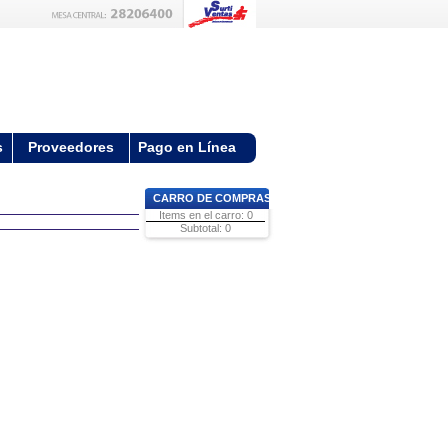
s
Proveedores
Pago en Línea
CARRO DE COMPRAS
Items en el carro: 0
Subtotal: 0