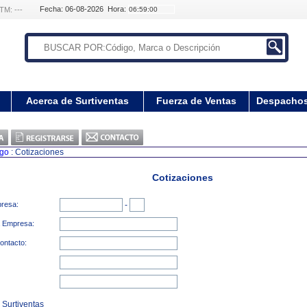
Fecha: 06-08-2026 Hora:
TM: ---
Acerca de Surtiventas
Fuerza de Ventas
Despacho
ogo
: Cotizaciones
Cotizaciones
presa:
-
a Empresa:
ontacto:
 Surtiventas