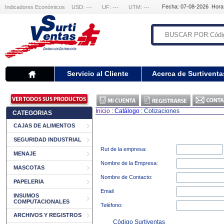
Fecha: 07-08-2026 Hora
Indicadores Económicos
USD: ---
UF: ---
UTM: ---
Servicio al Cliente
Acerca de Surtiventa
Inicio
:
Catálogo
: Cotizaciones
CATEGORIAS
CAJAS DE ALIMENTOS
SEGURIDAD INDUSTRIAL
Rut de la empresa:
MENAJE
Nombre de la Empresa:
MASCOTAS
Nombre de Contacto:
PAPELERIA
Email
INSUMOS
COMPUTACIONALES
Teléfono:
ARCHIVOS Y REGISTROS
Código Surtiventas