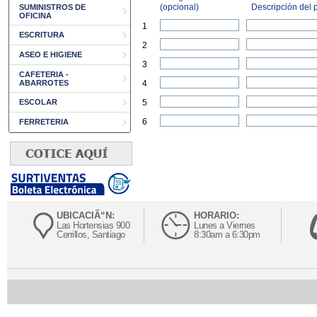
(opcional)
Descripción del p
SUMINISTROS DE
OFICINA
1
ESCRITURA
2
ASEO E HIGIENE
3
CAFETERIA -
ABARROTES
4
ESCOLAR
5
6
FERRETERIA
UBICACIÃ“N:
HORARIO:
Las Hortensias 900
Lunes a Viernes
Cerrillos, Santiago
8:30am a 6:30pm