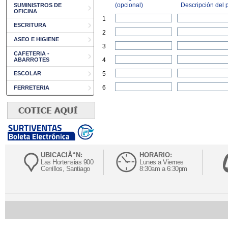
(opcional)
Descripción del p
SUMINISTROS DE
OFICINA
1
ESCRITURA
2
ASEO E HIGIENE
3
CAFETERIA -
ABARROTES
4
ESCOLAR
5
6
FERRETERIA
UBICACIÃ“N:
HORARIO:
Las Hortensias 900
Lunes a Viernes
Cerrillos, Santiago
8:30am a 6:30pm