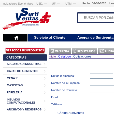
Fecha: 06-08-2026 Hora
Indicadores Económicos
USD: ---
UF: ---
UTM: ---
Servicio al Cliente
Acerca de Surtiventa
Inicio
:
Catálogo
: Cotizaciones
CATEGORIAS
SEGURIDAD INDUSTRIAL
CAJAS DE ALIMENTOS
Rut de la empresa:
MENAJE
Nombre de la Empresa:
MASCOTAS
Nombre de Contacto:
PAPELERIA
Email
INSUMOS
COMPUTACIONALES
Teléfono:
ARCHIVOS Y REGISTROS
Código Surtiventas