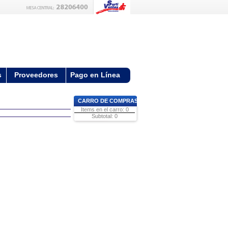
s
Proveedores
Pago en Línea
CARRO DE COMPRAS
Items en el carro: 0
Subtotal: 0