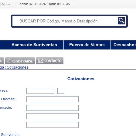
Fecha: 07-08-2026 Hora:
TM: ---
Acerca de Surtiventas
Fuerza de Ventas
Despacho
ogo
: Cotizaciones
Cotizaciones
presa:
-
a Empresa:
ontacto:
 Surtiventas