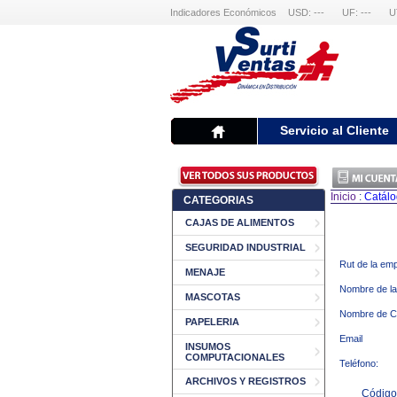
Indicadores Económicos
USD: ---
UF: ---
U
Servicio al Cliente
Inicio
:
Catál
CATEGORIAS
CAJAS DE ALIMENTOS
SEGURIDAD INDUSTRIAL
Rut de la em
MENAJE
Nombre de l
MASCOTAS
Nombre de C
PAPELERIA
Email
INSUMOS
COMPUTACIONALES
Teléfono:
ARCHIVOS Y REGISTROS
Código