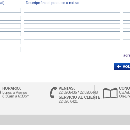
al)
Descripción del producto a cotizar
agr
HORARIO:
VENTAS:
CONO
Lunes a Viernes
22 8206435 / 22 8206448
CatÃ¡l
8:30am a 6:30pm
On-Lin
SERVICIO AL CLIENTE:
22 820 6421