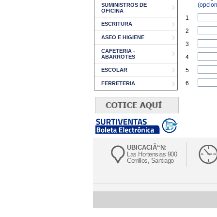
(opcion
SUMINISTROS DE
OFICINA
1
ESCRITURA
2
ASEO E HIGIENE
3
CAFETERIA -
ABARROTES
4
ESCOLAR
5
6
FERRETERIA
UBICACIÃ“N:
Las Hortensias 900
Cerrillos, Santiago