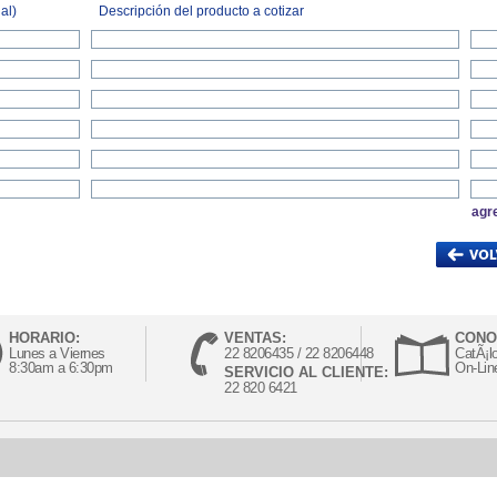
al)
Descripción del producto a cotizar
agr
HORARIO:
VENTAS:
CONO
Lunes a Viernes
22 8206435 / 22 8206448
CatÃ¡l
8:30am a 6:30pm
On-Lin
SERVICIO AL CLIENTE:
22 820 6421