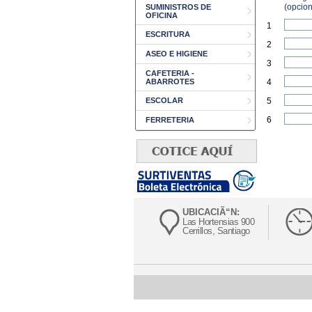
(opcion
SUMINISTROS DE
OFICINA
1
ESCRITURA
2
ASEO E HIGIENE
3
CAFETERIA -
ABARROTES
4
ESCOLAR
5
6
FERRETERIA
UBICACIÃ“N:
Las Hortensias 900
Cerrillos, Santiago