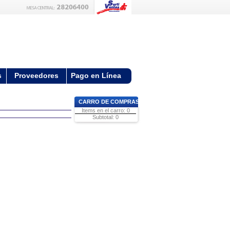
s
Proveedores
Pago en Línea
CARRO DE COMPRAS
Items en el carro: 0
Subtotal: 0