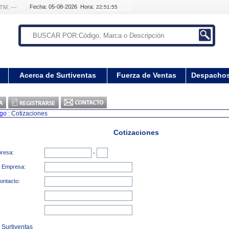
Fecha: 05-08-2026 Hora:
TM: ---
Acerca de Surtiventas
Fuerza de Ventas
Despacho
ogo
: Cotizaciones
Cotizaciones
presa:
-
a Empresa:
ontacto:
 Surtiventas