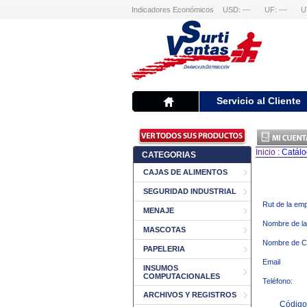
Indicadores Económicos
USD: ---
UF: ---
U
Servicio al Cliente
Inicio
:
Catál
CATEGORIAS
CAJAS DE ALIMENTOS
SEGURIDAD INDUSTRIAL
Rut de la em
MENAJE
Nombre de l
MASCOTAS
Nombre de C
PAPELERIA
Email
INSUMOS
COMPUTACIONALES
Teléfono:
ARCHIVOS Y REGISTROS
Código