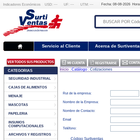
Fecha: 08-08-2026 Hora
Indicadores Económicos
USD: ---
UF: ---
UTM: ---
Servicio al Cliente
Acerca de Surtiventa
Inicio
:
Catálogo
: Cotizaciones
CATEGORIAS
SEGURIDAD INDUSTRIAL
CAJAS DE ALIMENTOS
Rut de la empresa:
MENAJE
Nombre de la Empresa:
MASCOTAS
Nombre de Contacto:
PAPELERIA
Email
INSUMOS
COMPUTACIONALES
Teléfono:
ARCHIVOS Y REGISTROS
Código Surtiventas