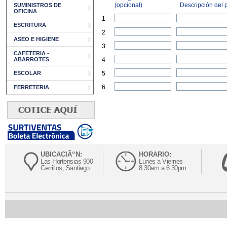
(opcional)
Descripción del p
SUMINISTROS DE
OFICINA
1
ESCRITURA
2
ASEO E HIGIENE
3
CAFETERIA -
ABARROTES
4
ESCOLAR
5
6
FERRETERIA
UBICACIÃ“N:
HORARIO:
Las Hortensias 900
Lunes a Viernes
Cerrillos, Santiago
8:30am a 6:30pm